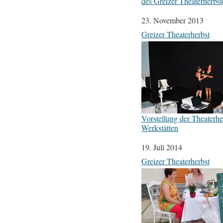
des Greizer Theaterherbst
Datum
23. November 2013
In Bezug auf
Greizer Theaterherbst
Vorstellung der Theaterhe
Werkstätten
Datum
19. Juli 2014
In Bezug auf
Greizer Theaterherbst