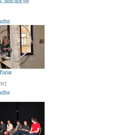
. stellt sich vor
erbst
 Poesie
2012
erbst