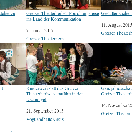
takel zu
Greizer Theaterherbst: Forschungsreise
Gestalter suchen
ins Land der Kommunikation
Datum
11. August 201
Datum
7. Januar 2017
In Bezug auf
Greizer Theaterh
In Bezug auf
Greizer Theaterherbst
ht
Kinderwerkstatt des Greizer
Ganzjahresschau
Theaterherbstes entführt in den
Greizer Theaterh
Dschungel
Datum
14. November 2
Datum
21. September 2013
In Bezug auf
Greizer Theaterh
In Bezug auf
Vogtlandhalle Greiz