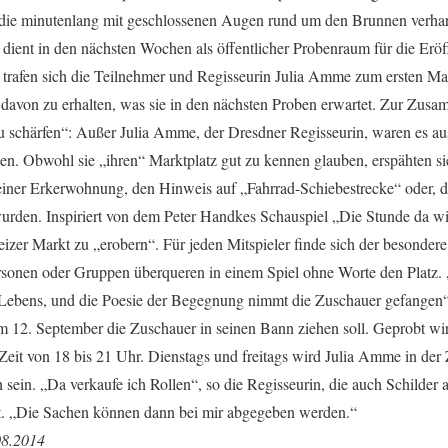
 die minutenlang mit geschlossenen Augen rund um den Brunnen verhar
 dient in den nächsten Wochen als öffentlicher Probenraum für die Erö
 trafen sich die Teilnehmer und Regisseurin Julia Amme zum ersten Ma
davon zu erhalten, was sie in den nächsten Proben erwartet. Zur Zusa
chärfen“: Außer Julia Amme, der Dresdner Regisseurin, waren es aussc
eden. Obwohl sie „ihren“ Marktplatz gut zu kennen glauben, erspähten s
einer Erkerwohnung, den Hinweis auf „Fahrrad-Schiebestrecke“ oder, 
den. Inspiriert von dem Peter Handkes Schauspiel „Die Stunde da wir
eizer Markt zu „erobern“. Für jeden Mitspieler finde sich der besonder
sonen oder Gruppen überqueren in einem Spiel ohne Worte den Platz. „M
 Lebens, und die Poesie der Begegnung nimmt die Zuschauer gefangen“
m 12. September die Zuschauer in seinen Bann ziehen soll. Geprobt wir
 Zeit von 18 bis 21 Uhr. Dienstags und freitags wird Julia Amme in der 
sein. „Da verkaufe ich Rollen“, so die Regisseurin, die auch Schilder a
gt. „Die Sachen können dann bei mir abgegeben werden.“
08.2014