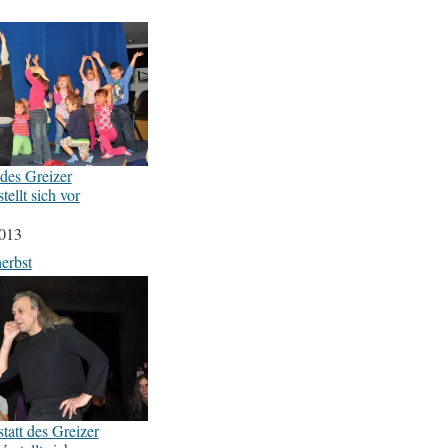
des Greizer
tellt sich vor
2013
erbst
att des Greizer