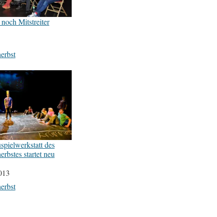
 noch Mitstreiter
5
erbst
spielwerkstatt des
erbstes startet neu
013
erbst