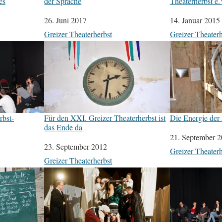
es
der Sprache
Theaterherbst e.V
Datum
26. Juni 2017
Datum
14. Januar 2015
In Bezug auf
Greizer Theaterherbst
In Bezug auf
Greizer Theaterh
rbst-
Für den XXI. Greizer Theaterherbst ist
Die Energie der
das Ende da
Datum
21. September 
Datum
23. September 2012
In Bezug auf
Greizer Theaterh
In Bezug auf
Greizer Theaterherbst