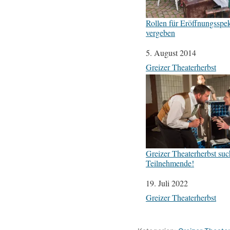
Rollen für Eröffnungsspek
vergeben
Datum
5. August 2014
In Bezug auf
Greizer Theaterherbst
Greizer Theaterherbst suc
Teilnehmende!
Datum
19. Juli 2022
In Bezug auf
Greizer Theaterherbst