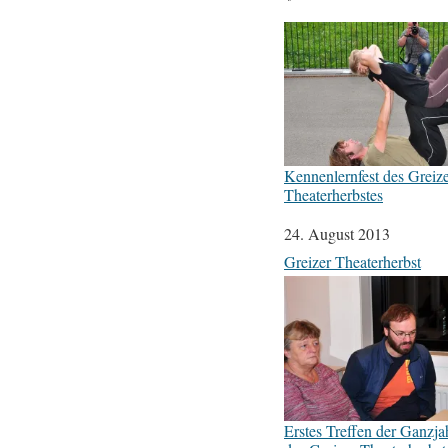
Kennenlernfest des Greiz
Theaterherbstes
Datum
24. August 2013
In Bezug auf
Greizer Theaterherbst
Erstes Treffen der Ganzja