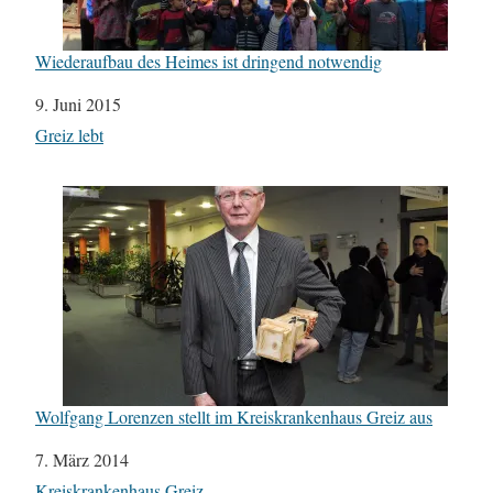
Wiederaufbau des Heimes ist dringend notwendig
Datum
9. Juni 2015
In Bezug auf
Greiz lebt
Wolfgang Lorenzen stellt im Kreiskrankenhaus Greiz aus
Datum
7. März 2014
In Bezug auf
Kreiskrankenhaus Greiz