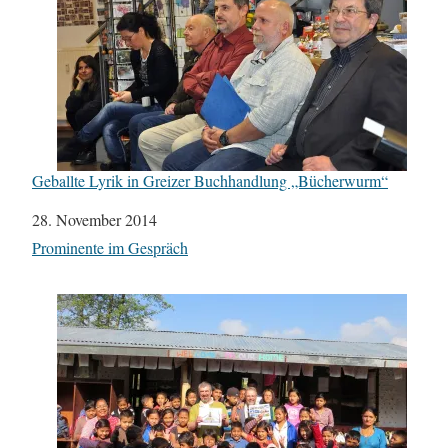
Geballte Lyrik in Greizer Buchhandlung „Bücherwurm“
Datum
28. November 2014
In Bezug auf
Prominente im Gespräch