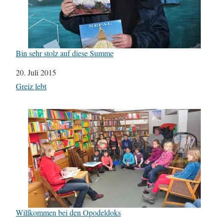
Bin sehr stolz auf diese Summe
Datum
20. Juli 2015
In Bezug auf
Greiz lebt
Willkommen bei den Opodeldoks