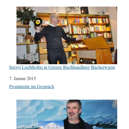
Sergej Lochthofen in Greizer Buchhandlung Bücherwurm
Datum
7. Januar 2015
In Bezug auf
Prominente im Gespräch