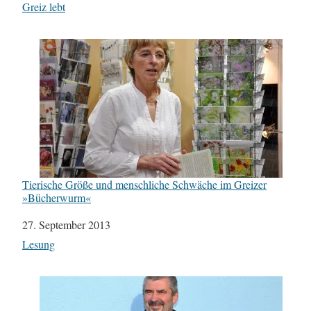
In Bezug auf
Greiz lebt
Tierische Größe und menschliche Schwäche im Greizer
»Bücherwurm«
Datum
27. September 2013
In Bezug auf
Lesung