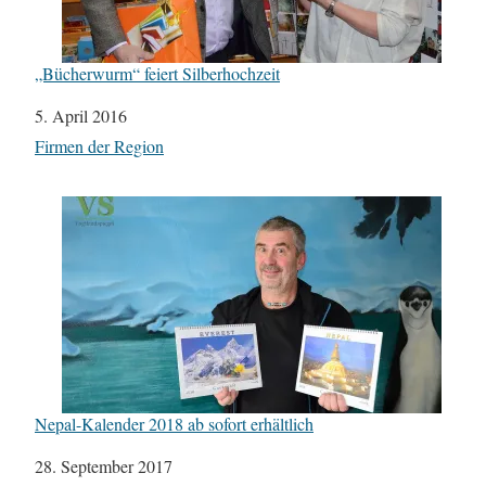
„Bücherwurm“ feiert Silberhochzeit
Datum
5. April 2016
In Bezug auf
Firmen der Region
Nepal-Kalender 2018 ab sofort erhältlich
Datum
28. September 2017