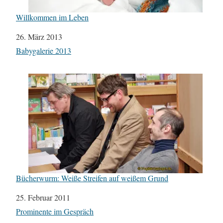
Willkommen im Leben
Datum
26. März 2013
In Bezug auf
Babygalerie 2013
Bücherwurm: Weiße Streifen auf weißem Grund
Datum
25. Februar 2011
In Bezug auf
Prominente im Gespräch