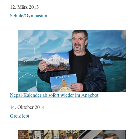
Datum
12. März 2013
In Bezug auf
Schule/Gymnasium
Nepal-Kalender ab sofort wieder im Angebot
Datum
14. Oktober 2014
In Bezug auf
Greiz lebt