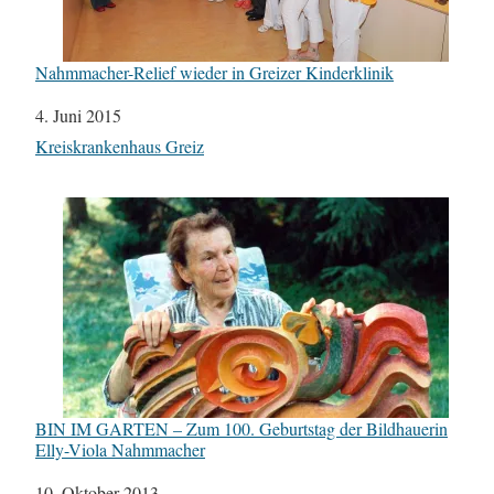
Nahmmacher-Relief wieder in Greizer Kinderklinik
Datum
4. Juni 2015
In Bezug auf
Kreiskrankenhaus Greiz
BIN IM GARTEN – Zum 100. Geburtstag der Bildhauerin
Elly-Viola Nahmmacher
Datum
10. Oktober 2013