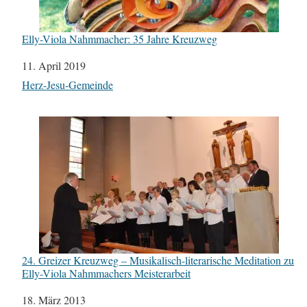
Elly-Viola Nahmmacher: 35 Jahre Kreuzweg
Datum
11. April 2019
In Bezug auf
Herz-Jesu-Gemeinde
24. Greizer Kreuzweg – Musikalisch-literarische Meditation zu
Elly-Viola Nahmmachers Meisterarbeit
Datum
18. März 2013