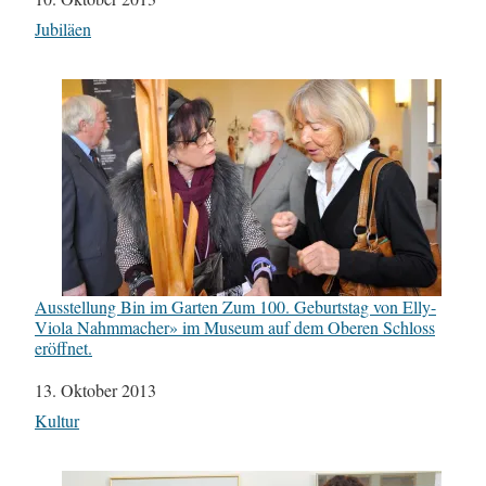
In Bezug auf
Jubiläen
Ausstellung Bin im Garten Zum 100. Geburtstag von Elly-
Viola Nahmmacher» im Museum auf dem Oberen Schloss
eröffnet.
Datum
13. Oktober 2013
In Bezug auf
Kultur