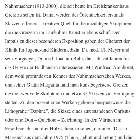
Nahmmacher (1913-2000), die seit heute im Kreiskrankenhaus
Greiz zu sehen ist. Damit werden der Öffentlichkeit erstmals
Skizzen offeriert – kreativer Quell für die unzähligen Skulpturen,
die die Greizerin im Laufe ihres Künstlerlebens schuf. Den
Impuls zu dieser besonderen Exposition gaben der Chefarzt der
Klinik für Jugend-und Kindermedizin, Dr. med. Ulf Meyer und
sein Vorgänger, Dr. med. Joachim Buhr, die sich seit Jahren für
das Œuvre der Bildhauerin interessieren. Mit Winfried Arenhövel,
dem wohl profundesten Kenner des Nahmmacherschen Werkes,
und seiner Gattin Margarita fand man kunstbegeisterte Greizer,
die drei wertvolle Skulpturen und etwa 35 Skizzen zur Verfügung
stellen. Zu den präsentierten Werken gehören beispielsweise die
Lithografie “Daphne”, die Skizze eines auferstandenen Christus
oder eine Don – Quichote – Zeichnung. In den Vitrinen im
Foyerbereich sind drei Holzstatuen zu sehen, darunter “Das Ja
Mariens” aus dem Jahre 1975 (Thuja, gehölt und getönt) und die