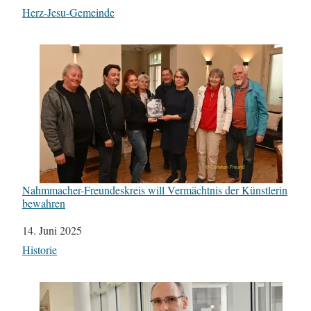
In Bezug auf
Herz-Jesu-Gemeinde
Nahmmacher-Freundeskreis will Vermächtnis der Künstlerin
bewahren
Datum
14. Juni 2025
In Bezug auf
Historie