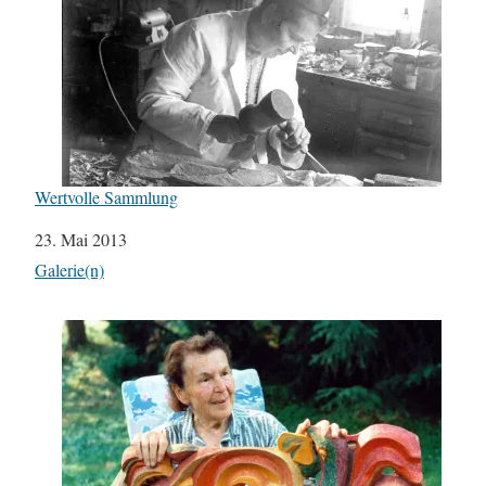
Wertvolle Sammlung
Datum
23. Mai 2013
In Bezug auf
Galerie(n)