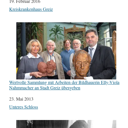
Datum
19. Februar 2016
In Bezug auf
Kreiskrankenhaus Greiz
Wertvolle Sammlung mit Arbeiten der Bildhauerin Elly-Viola
Nahmmacher an Stadt Greiz übergeben
Datum
23. Mai 2013
In Bezug auf
Unteres Schloss