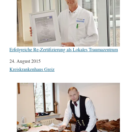
Erfolgreiche Re-Zertifizierung als Lokales Traumazentrum
Datum
24. August 2015
In Bezug auf
Kreiskrankenhaus Greiz