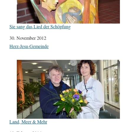
Sie sang das Lied der Schöpfung
Datum
30. November 2012
In Bezug auf
Herz-Jesu-Gemeinde
Land, Meer & Mehr