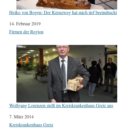
Heiko von Bogen: Der Kreuzweg hat mich tief beeindruckt
Datum
14. Februar 2019
In Bezug auf
Firmen der Region
Wolfgang Lorenzen stellt im Kreiskrankenhaus Greiz aus
Datum
7. März 2014
In Bezug auf
Kreiskrankenhaus Greiz