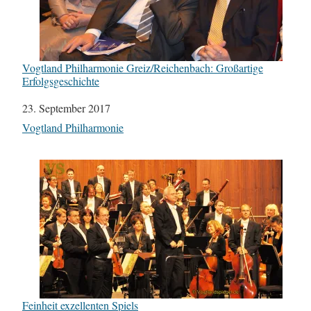
Vogtland Philharmonie Greiz/Reichenbach: Großartige
Erfolgsgeschichte
Datum
23. September 2017
In Bezug auf
Vogtland Philharmonie
Feinheit exzellenten Spiels