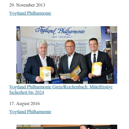
Datum
29. November 2013
In Bezug auf
Vogtland Philharmonie
Vogtland Philharmonie Greiz/Reichenbach: Mittelfristige
Sicherheit bis 2024
Datum
17. August 2016
In Bezug auf
Vogtland Philharmonie