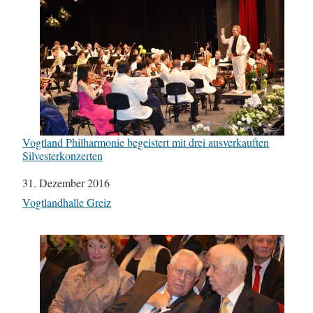
Vogtland Philharmonie begeistert mit drei ausverkauften
Silvesterkonzerten
Datum
31. Dezember 2016
In Bezug auf
Vogtlandhalle Greiz