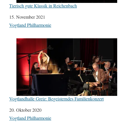
Tierisch gute Klassik in Reichenbach
Datum
15. November 2021
In Bezug auf
Vogtland Philharmonie
Vogtlandhalle Greiz: Begeisterndes Familienkonzert
Datum
20. Oktober 2020
In Bezug auf
Vogtland Philharmonie