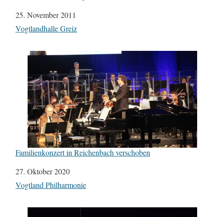
Datum
25. November 2011
In Bezug auf
Vogtlandhalle Greiz
Familienkonzert in Reichenbach verschoben
Datum
27. Oktober 2020
In Bezug auf
Vogtland Philharmonie