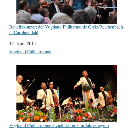
Benefizkonzert der Vogtland Philharmonie Greiz/Reichenbach
in Carolinenfeld
Datum
12. April 2014
In Bezug auf
Vogtland Philharmonie
Vogtland Philharmonie erzielt schon zum Jahresbeginn