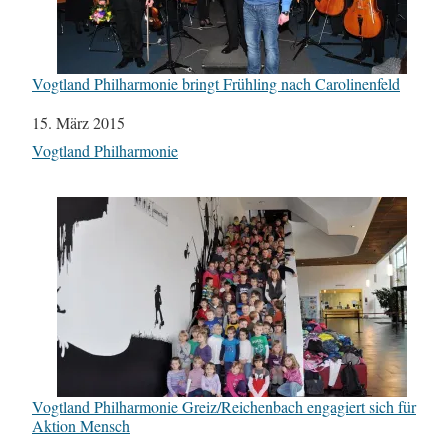
Vogtland Philharmonie bringt Frühling nach Carolinenfeld
Datum
15. März 2015
In Bezug auf
Vogtland Philharmonie
Vogtland Philharmonie Greiz/Reichenbach engagiert sich für
Aktion Mensch