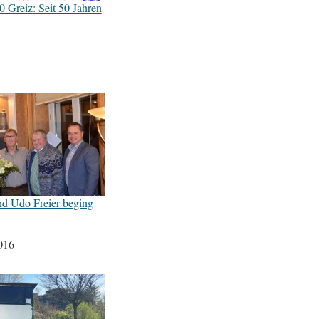
 Greiz: Seit 50 Jahren
nd Udo Freier beging
016