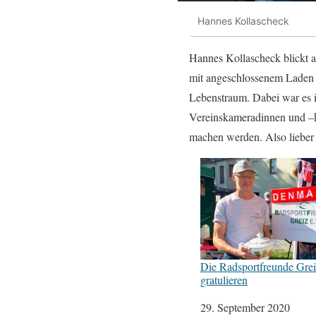
Hannes Kollascheck
Hannes Kollascheck blickt au
mit angeschlossenem Laden i
Lebenstraum. Dabei war es ih
Vereinskameradinnen und –k
machen werden. Also lieber 
Die Radsportfreunde Grei
gratulieren
Datum
29. September 2020