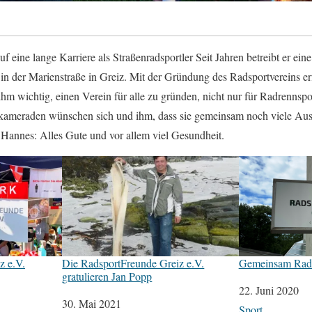
f eine lange Karriere als Straßenradsportler Seit Jahren betreibt er ein
n der Marienstraße in Greiz. Mit der Gründung des Radsportvereins erfü
m wichtig, einen Verein für alle zu gründen, nicht nur für Radrennspo
ameraden wünschen sich und ihm, dass sie gemeinsam noch viele Aus
Hannes: Alles Gute und vor allem viel Gesundheit.
z e.V.
Die RadsportFreunde Greiz e.V.
Gemeinsam Rad
gratulieren Jan Popp
Datum
22. Juni 2020
Datum
30. Mai 2021
In Bezug auf
Sport