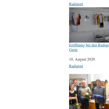
In Bezug auf
Radsport
Eröffnung bei den Radspo
Greiz
Datum
10. August 2020
In Bezug auf
Radsport