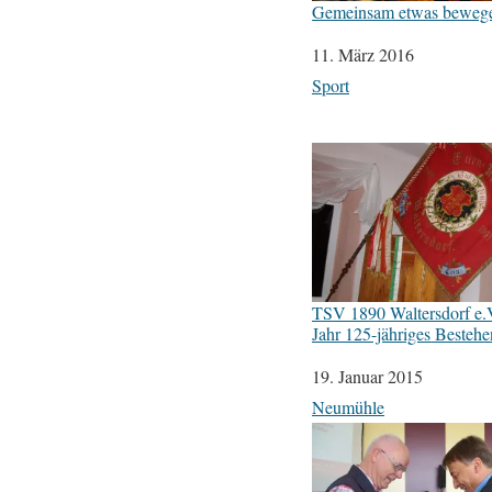
Gemeinsam etwas beweg
Datum
11. März 2016
In Bezug auf
Sport
TSV 1890 Waltersdorf e.V.
Jahr 125-jähriges Bestehe
Datum
19. Januar 2015
In Bezug auf
Neumühle