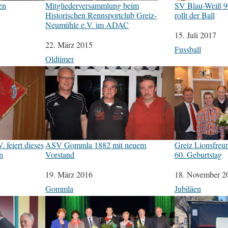
en
Mitgliederversammlung beim
SV Blau-Weiß 90
Historischen Rennsportclub Greiz-
rollt der Ball
Neumühle e.V. im ADAC
Datum
15. Juli 2017
Datum
22. März 2015
In Bezug auf
Fussball
In Bezug auf
Oldtimer
 feiert dieses
ASV Gommla 1882 mit neuem
Greiz Lionsfreu
n
Vorstand
60. Geburtstag
Datum
19. März 2016
Datum
18. November 2
In Bezug auf
Gommla
In Bezug auf
Jubiläen