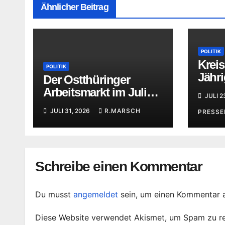
Ähnlicher Beitrag
POLITIK
Kreis
POLITIK
Jähri
Der Ostthüringer
Thür
Arbeitsmarkt im Juli
JULI 2
2026
JULI 31, 2026
R.MARSCH
PRESS
Schreibe einen Kommentar
Du musst
angemeldet
sein, um einen Kommentar 
Diese Website verwendet Akismet, um Spam zu r