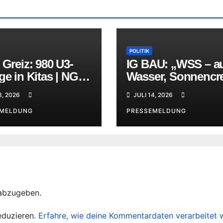
POLITIK
 Greiz: 980 U3-
IG BAU: „WSS – a
ge in Kitas | NGG
Wasser, Sonnenc
ingen:
und Schatten kom
3, 2026
JULI 14, 2026
es an“
EMELDUNG
PRESSEMELDUNG
abzugeben.
eduzieren.
Erfahre, wie deine Kommentardaten verarbeitet 