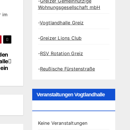
-
Greizer Gemeinnützige
Wohnungsgesellschaft mbH
r im
-
Vogtlandhalle Greiz
-
Greizer Lions Club
-
RSV Rotation Greiz
den
alle
 ein
-
Reußische Fürstenstraße
Veranstaltungen Vogtlandhalle
Greiz
Keine Veranstaltungen