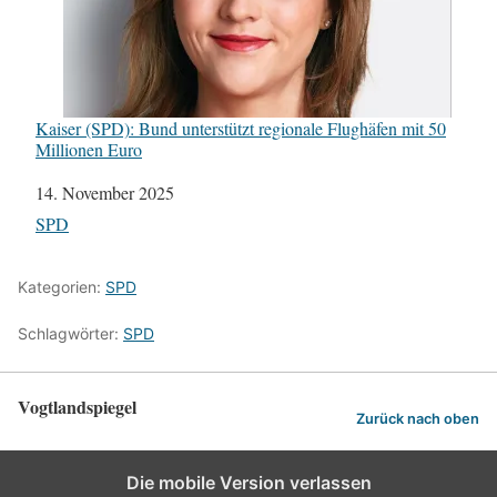
Kaiser (SPD): Bund unterstützt regionale Flughäfen mit 50
Millionen Euro
Datum
14. November 2025
In Bezug auf
SPD
Kategorien:
SPD
Schlagwörter:
SPD
Vogtlandspiegel
Zurück nach oben
Die mobile Version verlassen