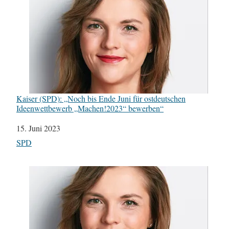
Kaiser (SPD): „Noch bis Ende Juni für ostdeutschen
Ideenwettbewerb „Machen!2023“ bewerben“
Datum
15. Juni 2023
In Bezug auf
SPD