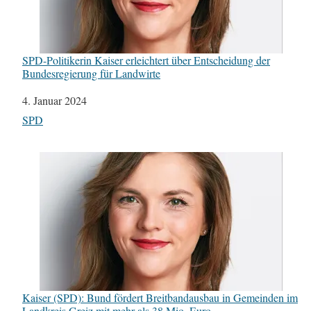
SPD-Politikerin Kaiser erleichtert über Entscheidung der
Bundesregierung für Landwirte
Datum
4. Januar 2024
In Bezug auf
SPD
Kaiser (SPD): Bund fördert Breitbandausbau in Gemeinden im
Landkreis Greiz mit mehr als 38 Mio. Euro