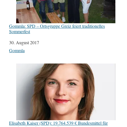
Gommla: SPD – Ortsgruppe Greiz feiert traditionelles
Sommerfest
Datum
30. August 2017
In Bezug auf
Gommla
Elisabeth Kaiser (SPD): 19.764.539 € Bundesmittel für