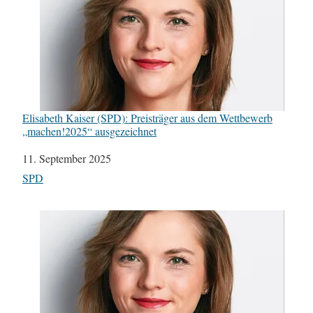
Elisabeth Kaiser (SPD): Preisträger aus dem Wettbewerb
„machen!2025“ ausgezeichnet
Datum
11. September 2025
In Bezug auf
SPD