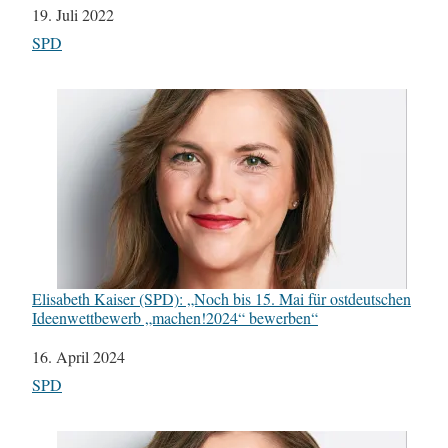
Datum
19. Juli 2022
In Bezug auf
SPD
Elisabeth Kaiser (SPD): „Noch bis 15. Mai für ostdeutschen
Ideenwettbewerb „machen!2024“ bewerben“
Datum
16. April 2024
In Bezug auf
SPD