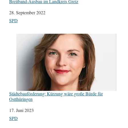
Breitband-Ausbau im Landkreis Greiz
Datum
28. September 2022
In Bezug auf
SPD
Städtebauförderung: Kürzung wäre große Bürde für
Ostthüringen
Datum
17. Juni 2023
In Bezug auf
SPD