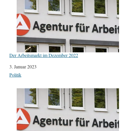
Der Arbeitsmarkt im Dezember 2022
Datum
3. Januar 2023
In Bezug auf
Politik