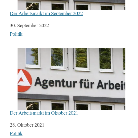
Der Arbeitsmarkt im September 2022
Datum
30. September 2022
In Bezug auf
Politik
Der Arbeitsmarkt im Oktober 2021
Datum
28. Oktober 2021
In Bezug auf
Politik