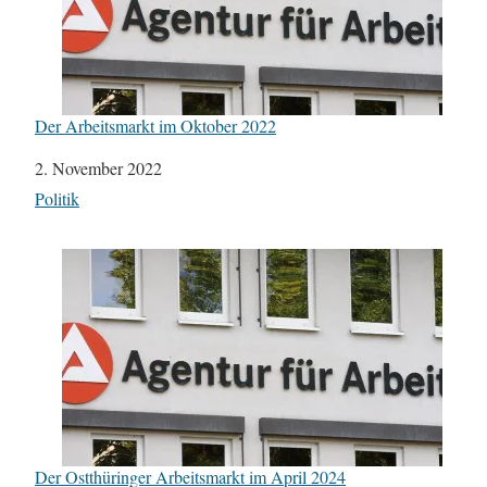
Der Arbeitsmarkt im Oktober 2022
Datum
2. November 2022
In Bezug auf
Politik
Der Ostthüringer Arbeitsmarkt im April 2024