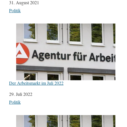
Datum
31. August 2021
In Bezug auf
Politik
Der Arbeitsmarkt im Juli 2022
Datum
29. Juli 2022
In Bezug auf
Politik