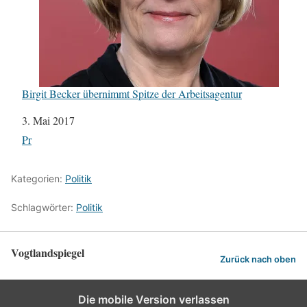
Birgit Becker übernimmt Spitze der Arbeitsagentur
Datum
3. Mai 2017
In Bezug auf
Pr
Kategorien:
Politik
Schlagwörter:
Politik
Vogtlandspiegel
Zurück nach oben
Die mobile Version verlassen