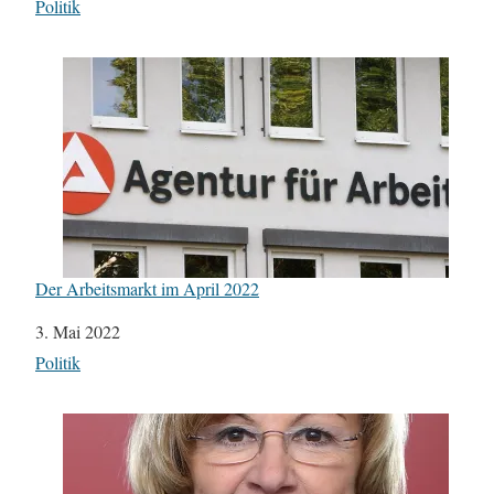
In Bezug auf
Politik
Der Arbeitsmarkt im April 2022
Datum
3. Mai 2022
In Bezug auf
Politik