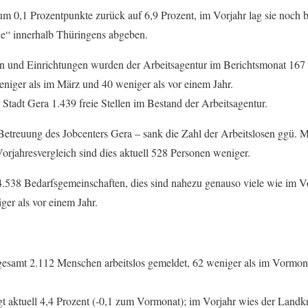
um 0,1 Prozentpunkte zurück auf 6,9 Prozent, im Vorjahr lag sie noch b
rne“ innerhalb Thüringens abgeben.
 und Einrichtungen wurden der Arbeitsagentur im Berichtsmonat 167 
eniger als im März und 40 weniger als vor einem Jahr.
e Stadt Gera 1.439 freie Stellen im Bestand der Arbeitsagentur.
Betreuung des Jobcenters Gera – sank die Zahl der Arbeitslosen ggü. 
orjahresvergleich sind dies aktuell 528 Personen weniger.
4.538 Bedarfsgemeinschaften, dies sind nahezu genauso viele wie im V
er als vor einem Jahr.
gesamt 2.112 Menschen arbeitslos gemeldet, 62 weniger als im Vormona
gt aktuell 4,4 Prozent (-0,1 zum Vormonat); im Vorjahr wies der Landk