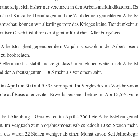
raine zeigt sich bisher nur vereinzelt in den Arbeitsmarktindikatoren. E
rstärkt Kurzarbeit beantragen und die Zahl der neu gemeldeten Arbeitss
amtschau können wir allerdings trotz des Krieges keine Trendumkehr 
ativer Geschäftsführer der Agentur für Arbeit Altenburg-Gera.
Arbeitslosigkeit gegenüber dem Vorjahr ist sowohl in der Arbeitslosen
 zu beobachten.
tellenmarkt ist stabil und zeigt, dass Unternehmen weiter nach Arbeits
nd der Arbeitsagentur, 1.065 mehr als vor einem Jahr.
ch im April um 300 auf 9.898 verringert. Im Vergleich zum Vorjahresmon
te auf Basis aller zivilen Erwerbspersonen betrug im April 5,5%; vor ei
rbeit Altenburg – Gera waren im April 4.366 freie Arbeitsstellen gemel
n. Im Vergleich zum Vorjahresmonat gab es jedoch 1.065 Stellen mehr.
n, das waren 22 Stellen weniger als einen Monat zuvor. Seit Jahresbegi