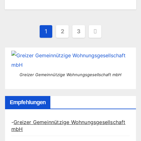
Seitennummerierung
1
2
3
der
Beiträge
Greizer Gemeinnützige Wohnungsgesellschaft mbH
Empfehlungen
-
Greizer Gemeinnützige Wohnungsgesellschaft
mbH