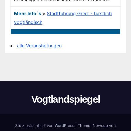
Mehr Info`s
»
Stadtführung Greiz - fürstlich
vogtländisch
alle Veranstaltungen
Vogtlandspiegel
Stolz präsentiert von WordPress
|
Theme:
Newsup
von