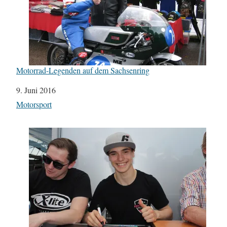
Motorrad-Legenden auf dem Sachsenring
Datum
9. Juni 2016
In Bezug auf
Motorsport