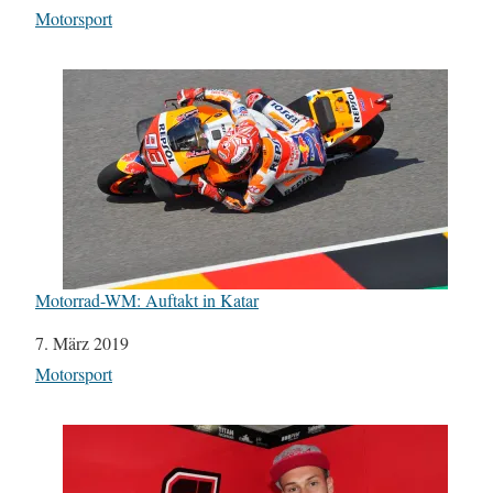
In Bezug auf
Motorsport
Motorrad-WM: Auftakt in Katar
Datum
7. März 2019
In Bezug auf
Motorsport