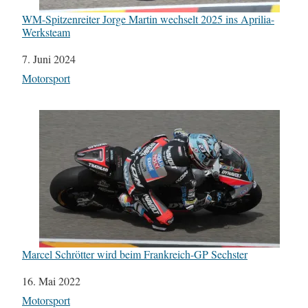
WM-Spitzenreiter Jorge Martin wechselt 2025 ins Aprilia-
Werksteam
Datum
7. Juni 2024
In Bezug auf
Motorsport
Marcel Schrötter wird beim Frankreich-GP Sechster
Datum
16. Mai 2022
In Bezug auf
Motorsport