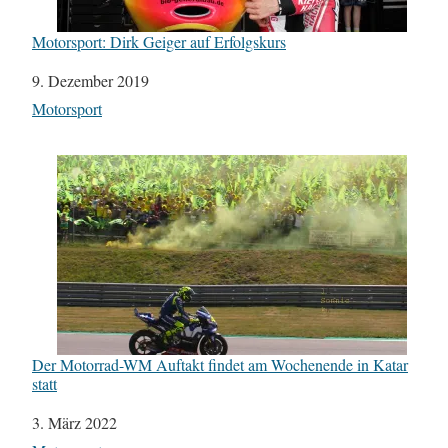
Motorsport: Dirk Geiger auf Erfolgskurs
Datum
9. Dezember 2019
In Bezug auf
Motorsport
Der Motorrad-WM Auftakt findet am Wochenende in Katar
statt
Datum
3. März 2022