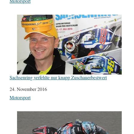
In Bezug auf
Motorsport
Sachsenring verfehlte nur knapp Zuschauerbestwert
Datum
24. November 2016
In Bezug auf
Motorsport