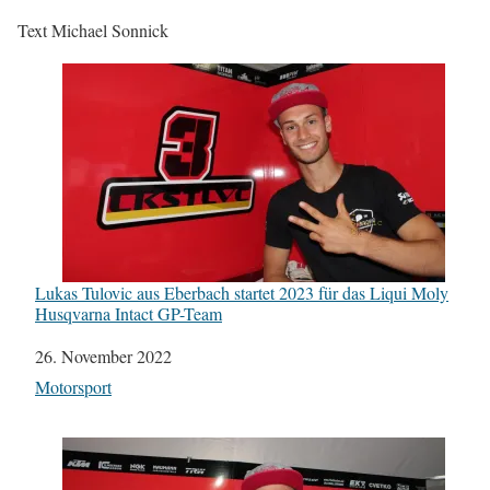
Text Michael Sonnick
Lukas Tulovic aus Eberbach startet 2023 für das Liqui Moly
Husqvarna Intact GP-Team
Datum
26. November 2022
In Bezug auf
Motorsport