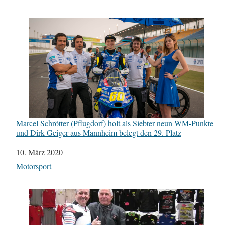
Marcel Schrötter (Pflugdorf) holt als Siebter neun WM-Punkte
und Dirk Geiger aus Mannheim belegt den 29. Platz
Datum
10. März 2020
In Bezug auf
Motorsport