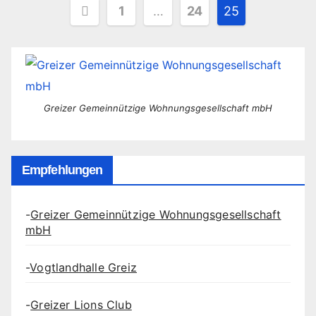
Seitennummerierung
1
…
24
25
der
Beiträge
Greizer Gemeinnützige Wohnungsgesellschaft mbH
Empfehlungen
-
Greizer Gemeinnützige Wohnungsgesellschaft
mbH
-
Vogtlandhalle Greiz
-
Greizer Lions Club