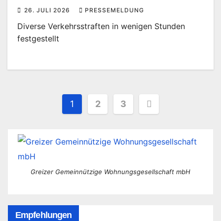
26. JULI 2026
PRESSEMELDUNG
Diverse Verkehrsstraften in wenigen Stunden
festgestellt
Seitennummerierung
1
2
3
der
Beiträge
Greizer Gemeinnützige Wohnungsgesellschaft mbH
Empfehlungen