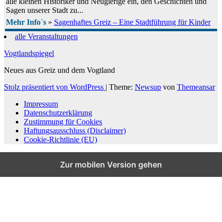
alle kleinen Historiker und Neugierige ein, den Geschichten und
Sagen unserer Stadt zu...
Mehr Info`s
»
Sagenhaftes Greiz – Eine Stadtführung für Kinder
alle Veranstaltungen
Vogtlandspiegel
Neues aus Greiz und dem Vogtland
Stolz präsentiert von WordPress
|
Theme:
Newsup
von
Themeansar
Impressum
Datenschutzerklärung
Zustimmung für Cookies
Haftungsausschluss (Disclaimer)
Cookie-Richtlinie (EU)
Zur mobilen Version gehen