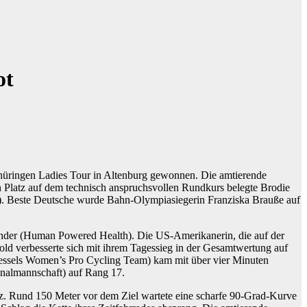
ot
üringen Ladies Tour in Altenburg gewonnen. Die amtierende
n Platz auf dem technisch anspruchsvollen Rundkurs belegte Brodie
k). Beste Deutsche wurde Bahn-Olympiasiegerin Franziska Brauße auf
Winder (Human Powered Health). Die US-Amerikanerin, die auf der
old verbesserte sich mit ihrem Tagessieg in der Gesamtwertung auf
 Wessels Women’s Pro Cycling Team) kam mit über vier Minuten
onalmannschaft) auf Rang 17.
tz. Rund 150 Meter vor dem Ziel wartete eine scharfe 90-Grad-Kurve