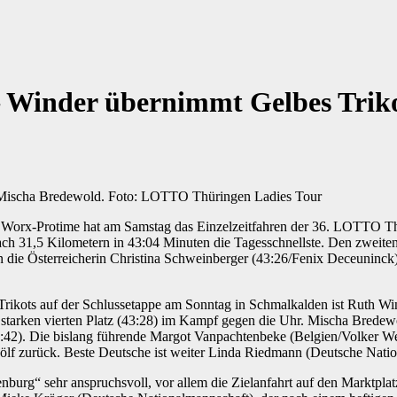
– Winder übernimmt Gelbes Trik
Mischa Bredewold. Foto: LOTTO Thüringen Ladies Tour
Worx-Protime hat am Samstag das Einzelzeitfahren der 36. LOTTO Th
ach 31,5 Kilometern in 43:04 Minuten die Tagesschnellste. Den zweite
n die Österreicherin Christina Schweinberger (43:26/Fenix Deceuninc
 Trikots auf der Schlussetappe am Sonntag in Schmalkalden ist Ruth 
en starken vierten Platz (43:28) im Kampf gegen die Uhr. Mischa Bredew
+ 2:42). Die bislang führende Margot Vanpachtenbeke (Belgien/Volker
wölf zurück. Beste Deutsche ist weiter Linda Riedmann (Deutsche Nati
nburg“ sehr anspruchsvoll, vor allem die Zielanfahrt auf den Marktpla