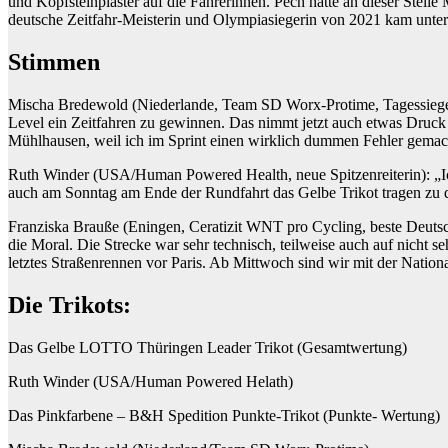
und Kopfsteinplaster auf die Fahrerinnen. Pech hatte an dieser Stell
deutsche Zeitfahr-Meisterin und Olympiasiegerin von 2021 kam unter 
Stimmen
Mischa Bredewold (Niederlande, Team SD Worx-Protime, Tagessiegerin
Level ein Zeitfahren zu gewinnen. Das nimmt jetzt auch etwas Druck 
Mühlhausen, weil ich im Sprint einen wirklich dummen Fehler gemach
Ruth Winder (USA/Human Powered Health, neue Spitzenreiterin): „Ich 
auch am Sonntag am Ende der Rundfahrt das Gelbe Trikot tragen zu 
Franziska Brauße (Eningen, Ceratizit WNT pro Cycling, beste Deutsch
die Moral. Die Strecke war sehr technisch, teilweise auch auf nicht s
letztes Straßenrennen vor Paris. Ab Mittwoch sind wir mit der Natio
Die Trikots:
Das Gelbe LOTTO Thüringen Leader Trikot (Gesamtwertung)
Ruth Winder (USA/Human Powered Helath)
Das Pinkfarbene – B&H Spedition Punkte-Trikot (Punkte- Wertung)