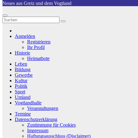
Neues aus Greiz und dem Vogtland
Anmelden
Registrieren
Ihr Profil
Historie
Heimatbote
Leben
Bildung
Gewerbe
Kultur
Politik
Sport
Umland
Vogtlandhalle
Veranstaltungen
Termine
Datenschutzerklärung
Zustimmung für Cookies
Impressum
Haftungsausschluss (Disclaimer)