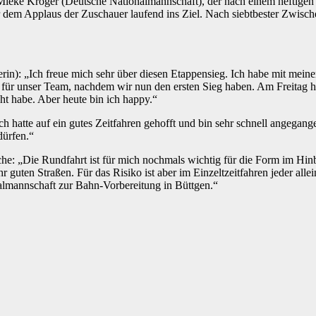
e Mieke Kröger (Deutsche Nationalmannschaft), der nach einem heftigen 
dem Applaus der Zuschauer laufend ins Ziel. Nach siebtbester Zwische
): „Ich freue mich sehr über diesen Etappensieg. Ich habe mit meinem
für unser Team, nachdem wir nun den ersten Sieg haben. Am Freitag hab
t habe. Aber heute bin ich happy.“
hatte auf ein gutes Zeitfahren gehofft und bin sehr schnell angegangen
dürfen.“
e: „Die Rundfahrt ist für mich nochmals wichtig für die Form im Hinbli
ehr guten Straßen. Für das Risiko ist aber im Einzeltzeitfahren jeder a
nalmannschaft zur Bahn-Vorbereitung in Büttgen.“