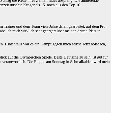
Schlag die Kette ihres Zeitfahrrades absprang. Die amtierende
nzeit rutschte Kröger als 15. noch aus den Top 10.
 Trainer und dem Team viele Jahre daran gearbeitet, auf dem Pro-
e ich mich wirklich sehr geärgert über meinen dritten Platz in
. Hintenraus war es ein Kampf gegen mich selbst. Jetzt hoffe ich,
ck auf die Olympischen Spiele. Beste Deutsche zu sein, ist gut für
llein verantwortlich. Die Etappe am Sonntag in Schmalkalden wird mein