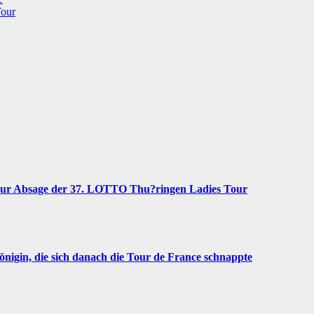
Tour
zur Absage der 37. LOTTO Thu?ringen Ladies Tour
igin, die sich danach die Tour de France schnappte