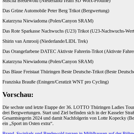
Mischa Bredewold (Niederland/Team SD Worx-Protime)
Das Grüne Automobile Peter Berg Trikot (Bergwertung)
Katarzyna Niewiadoma (Polen/Canyon SRAM)
Das Rote Sparkasse Nachwuchs (U23) Trikot (U23-Nachwuchs-Wer
Shirin van Amrooij (Niederlande/LIDL Trek)
Das Orangefarbene DATEC Aktivste Fahrerin-Trikot (Aktivste Fahrer
Katarzyna Niewiadoma (Polen/Canyon SRAM)
Das Blaue Freistaat Thüringen Beste Deutsche-Trikot (Beste Deutsc
Franziska Brauße (Eningen/Ceratizit WNT pro Cycling)
Vorschau:
Die sechste und letzte Etappe der 36. LOTTO Thüringen Ladies Tou
drei Bergwertungen. Start und Ziel befinden sich in der Kasseler St
Gesamtsiegerin 2024 und damit Nachfolgerin von Lotte Kopecky (Bel
ein „Sport im Osten extra“.
Brand, Swinkels und Bredewold tanzen in Mühlhausen auf der Bühn