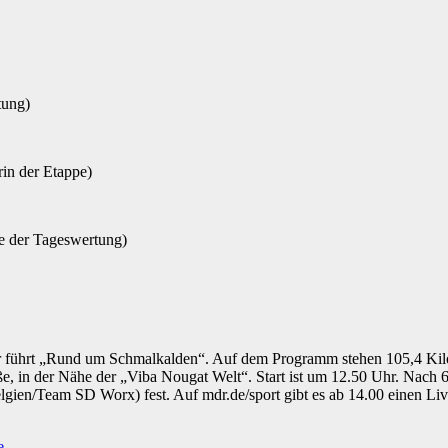
tung)
in der Etappe)
he der Tageswertung)
r führt „Rund um Schmalkalden“. Auf dem Programm stehen 105,4 Kilom
raße, in der Nähe der „Viba Nougat Welt“. Start ist um 12.50 Uhr. Nac
gien/Team SD Worx) fest. Auf mdr.de/sport gibt es ab 14.00 einen Li
e