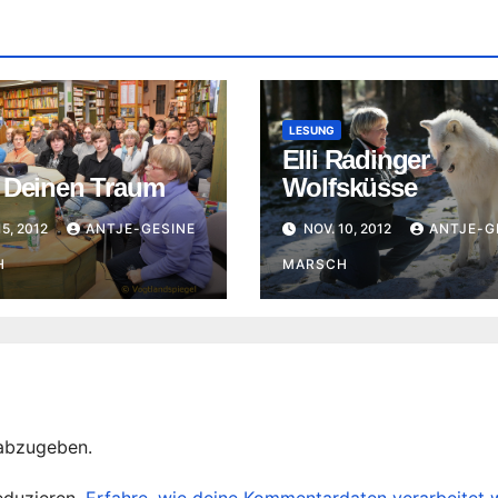
LESUNG
Elli Radinger
 Deinen Traum
Wolfsküsse
15, 2012
ANTJE-GESINE
NOV. 10, 2012
ANTJE-G
H
MARSCH
abzugeben.