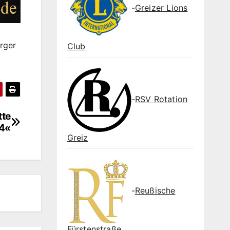
-
Greizer Lions
rger
Club
-
RSV Rotation
tte
4«
Greiz
-
Reußische
Fürstenstraße