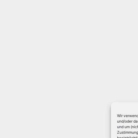
Wir verwend
und/oder da
und um (nic
Zustimmung 
beeinträcht