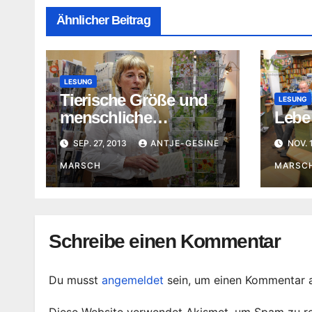
Ähnlicher Beitrag
LESUNG
Tierische Größe und
LESUNG
menschliche
Lebe
Schwäche im Greizer
SEP. 27, 2013
ANTJE-GESINE
NOV. 
»Bücherwurm«
MARSCH
MARSC
Schreibe einen Kommentar
Du musst
angemeldet
sein, um einen Kommentar 