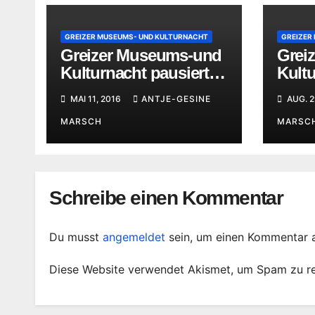
GREIZER MUSEUMS- UND KULTURNACHT
GREIZER
Greizer Museums-und
Grei
Kulturnacht pausiert
Kult
für ein Jahr
und 
MAI 11, 2016
ANTJE-GESINE
AUG. 2
MARSCH
MARSC
Schreibe einen Kommentar
Du musst
angemeldet
sein, um einen Kommentar 
Diese Website verwendet Akismet, um Spam zu r