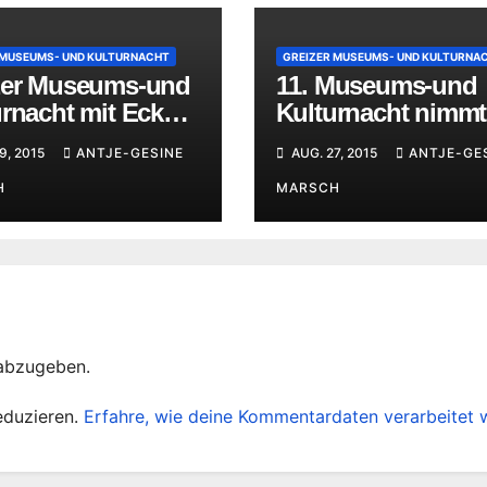
 MUSEUMS- UND KULTURNACHT
GREIZER MUSEUMS- UND KULTURNA
zer Museums-und
11. Museums-und
urnacht mit Ecken
Kulturnacht nimmt
Kanten
„Ecken und Kante
9, 2015
ANTJE-GESINE
AUG. 27, 2015
ANTJE-GE
ins Visier
H
MARSCH
abzugeben.
eduzieren.
Erfahre, wie deine Kommentardaten verarbeitet 