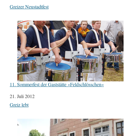
In Bezug auf
Greizer Neustadtfest
11. Sommerfest der Gaststätte »Feldschlösschen«
Datum
21. Juli 2012
In Bezug auf
Greiz lebt