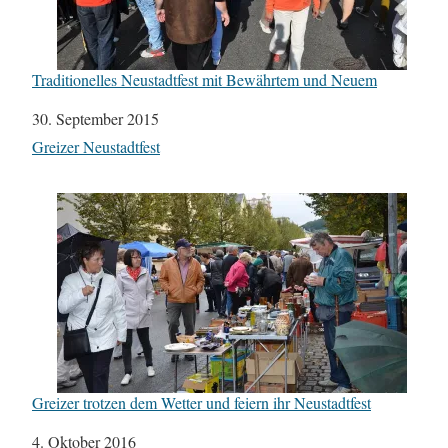
Traditionelles Neustadtfest mit Bewährtem und Neuem
Datum
30. September 2015
In Bezug auf
Greizer Neustadtfest
Greizer trotzen dem Wetter und feiern ihr Neustadtfest
Datum
4. Oktober 2016