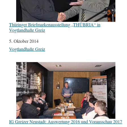
Thüringer Briefmarkenausstellung „THÜBRIA“ in
Vogtlandhalle Greiz
Datum
5. Oktober 2014
In Bezug auf
Vogtlandhalle Greiz
IG Greizer Neustadt: Auswertung 2016 und Vorausschau 2017