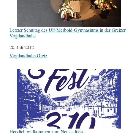
Letzter Schultag des Ulf-Merbold-Gymnasiums in der Greizer
Vogtlandhalle
Datum
20. Juli 2012
In Bezug auf
Vogtlandhalle Greiz
Herzlich willkommen zum Neustadtfest