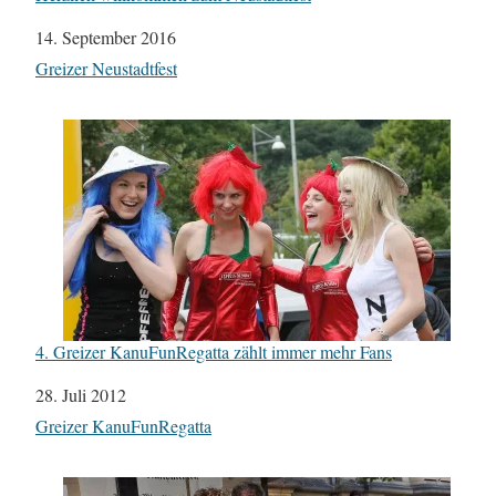
Datum
14. September 2016
In Bezug auf
Greizer Neustadtfest
4. Greizer KanuFunRegatta zählt immer mehr Fans
Datum
28. Juli 2012
In Bezug auf
Greizer KanuFunRegatta