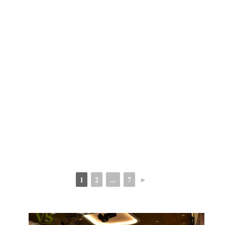
1
2
...
7
►