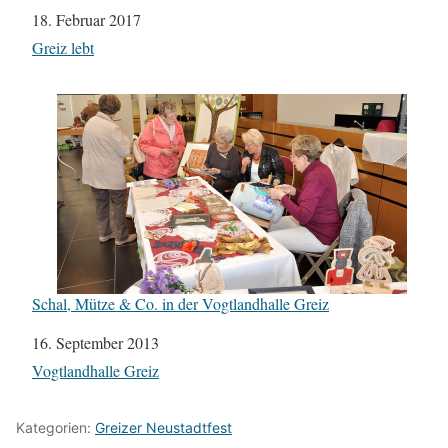
Datum
18. Februar 2017
In Bezug auf
Greiz lebt
Schal, Mütze & Co. in der Vogtlandhalle Greiz
Datum
16. September 2013
In Bezug auf
Vogtlandhalle Greiz
Kategorien:
Greizer Neustadtfest