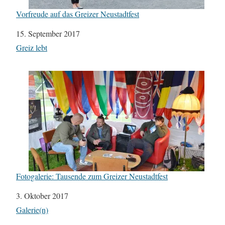
Vorfreude auf das Greizer Neustadtfest
Datum
15. September 2017
In Bezug auf
Greiz lebt
Fotogalerie: Tausende zum Greizer Neustadtfest
Datum
3. Oktober 2017
In Bezug auf
Galerie(n)