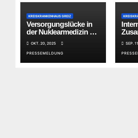
KREISKRANKENHAUS GREIZ
KREISKR
Versorgungslücke in
Inter
der Nuklearmedizin –
Zusa
überregionale
Mediz
OKT. 20, 2025
SEP. 1
Versorgung im MVZ
Greiz
PRESSEMELDUNG
PRESS