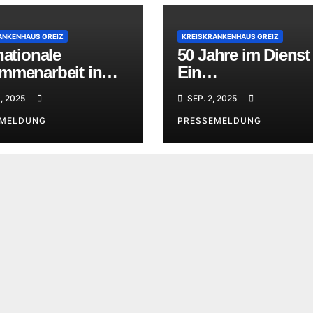
ANKENHAUS GREIZ
KREISKRANKENHAUS GREIZ
nationale
50 Jahre im Dienst
mmenarbeit in
Ein
in und Pflege:
außergewöhnliche
1, 2025
SEP. 2, 2025
Jubiläum im
EMELDUNG
Kreiskrankenhaus
PRESSEMELDUNG
Greiz