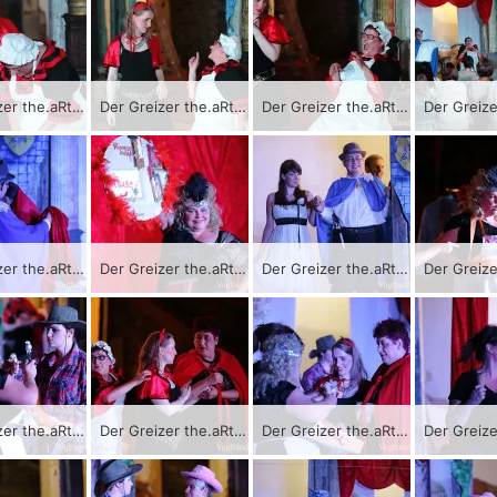
Der Greizer the.aRter-Verein bringt als Auftakt der Sommer.KultuRtage das Stück „Die wahre Geschichte von Romeo und Julia“ zur Aufführung.
Der Greizer the.aRter-Verein bringt als Auftakt der Sommer.KultuRtage das Stück „Die wahre Geschichte von Romeo und Julia“ zur Aufführung.
Der Greizer the.aRter-Verein bringt als Auftakt der Sommer.KultuRtage das Stück „Die wahre Geschichte von Romeo und Julia“ zur Aufführung.
Der Greizer the.aRter-Verein bringt als Auftakt der Sommer.KultuRtage das Stück „Die wahre Geschichte von Romeo und Julia“ zur Aufführung.
Der Greizer the.aRter-Verein bringt als Auftakt der Sommer.KultuRtage das Stück „Die wahre Geschichte von Romeo und Julia“ zur Aufführung.
Der Greizer the.aRter-Verein bringt als Auftakt der Sommer.KultuRtage das Stück „Die wahre Geschichte von Romeo und Julia“ zur Aufführung.
Der Greizer the.aRter-Verein bringt als Auftakt der Sommer.KultuRtage das Stück „Die wahre Geschichte von Romeo und Julia“ zur Aufführung.
Der Greizer the.aRter-Verein bringt als Auftakt der Sommer.KultuRtage das Stück „Die wahre Geschichte von Romeo und Julia“ zur Aufführung.
Der Greizer the.aRter-Verein bringt als Auftakt der Sommer.KultuRtage das Stück „Die wahre Geschichte von Romeo und Julia“ zur Aufführung.