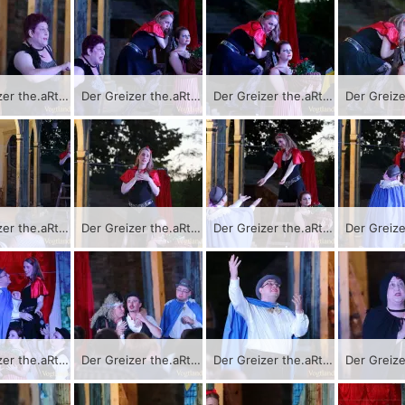
Der Greizer the.aRter-Verein bringt als Auftakt der Sommer.KultuRtage das Stück „Die wahre Geschichte von Romeo und Julia“ zur Aufführung.
Der Greizer the.aRter-Verein bringt als Auftakt der Sommer.KultuRtage das Stück „Die wahre Geschichte von Romeo und Julia“ zur Aufführung.
Der Greizer the.aRter-Verein bringt als Auftakt der Sommer.KultuRtage das Stück „Die wahre Geschichte von Romeo und Julia“ zur Aufführung.
Der Greizer the.aRter-Verein bringt als Auftakt der Sommer.KultuRtage das Stück „Die wahre Geschichte von Romeo und Julia“ zur Aufführung.
Der Greizer the.aRter-Verein bringt als Auftakt der Sommer.KultuRtage das Stück „Die wahre Geschichte von Romeo und Julia“ zur Aufführung.
Der Greizer the.aRter-Verein bringt als Auftakt der Sommer.KultuRtage das Stück „Die wahre Geschichte von Romeo und Julia“ zur Aufführung.
Der Greizer the.aRter-Verein bringt als Auftakt der Sommer.KultuRtage das Stück „Die wahre Geschichte von Romeo und Julia“ zur Aufführung.
Der Greizer the.aRter-Verein bringt als Auftakt der Sommer.KultuRtage das Stück „Die wahre Geschichte von Romeo und Julia“ zur Aufführung.
Der Greizer the.aRter-Verein bringt als Auftakt der Sommer.KultuRtage das Stück „Die wahre Geschichte von Romeo und Julia“ zur Aufführung.