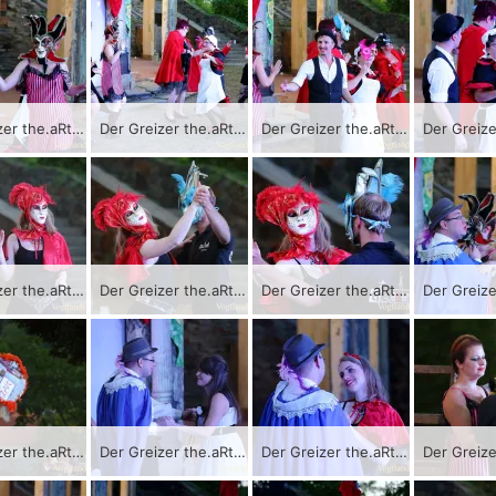
Der Greizer the.aRter-Verein bringt als Auftakt der Sommer.KultuRtage das Stück „Die wahre Geschichte von Romeo und Julia“ zur Aufführung.
Der Greizer the.aRter-Verein bringt als Auftakt der Sommer.KultuRtage das Stück „Die wahre Geschichte von Romeo und Julia“ zur Aufführung.
Der Greizer the.aRter-Verein bringt als Auftakt der Sommer.KultuRtage das Stück „Die wahre Geschichte von Romeo und Julia“ zur Aufführung.
Der Greizer the.aRter-Verein bringt als Auftakt der Sommer.KultuRtage das Stück „Die wahre Geschichte von Romeo und Julia“ zur Aufführung.
Der Greizer the.aRter-Verein bringt als Auftakt der Sommer.KultuRtage das Stück „Die wahre Geschichte von Romeo und Julia“ zur Aufführung.
Der Greizer the.aRter-Verein bringt als Auftakt der Sommer.KultuRtage das Stück „Die wahre Geschichte von Romeo und Julia“ zur Aufführung.
Der Greizer the.aRter-Verein bringt als Auftakt der Sommer.KultuRtage das Stück „Die wahre Geschichte von Romeo und Julia“ zur Aufführung.
Der Greizer the.aRter-Verein bringt als Auftakt der Sommer.KultuRtage das Stück „Die wahre Geschichte von Romeo und Julia“ zur Aufführung.
Der Greizer the.aRter-Verein bringt als Auftakt der Sommer.KultuRtage das Stück „Die wahre Geschichte von Romeo und Julia“ zur Aufführung.