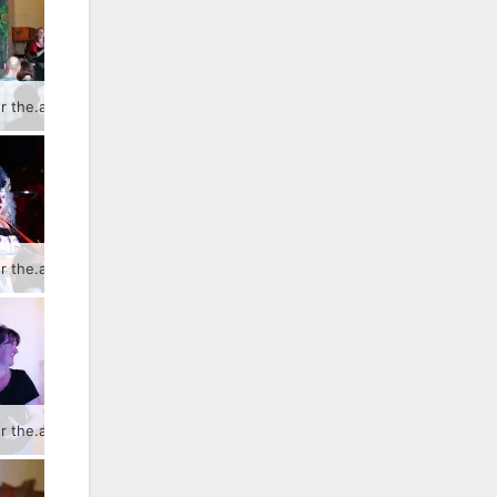
Der Greizer the.aRter-Verein bringt als Auftakt der Sommer.KultuRtage das Stück „Die wahre Geschichte von Romeo und Julia“ zur Aufführung.
Der Greizer the.aRter-Verein bringt als Auftakt der Sommer.KultuRtage das Stück „Die wahre Geschichte von Romeo und Julia“ zur Aufführung.
Der Greizer the.aRter-Verein bringt als Auftakt der Sommer.KultuRtage das Stück „Die wahre Geschichte von Romeo und Julia“ zur Aufführung.
Der Greizer the.aRter-Verein bringt als Auftakt der Sommer.KultuRtage das Stück „Die wahre Geschichte von Romeo und Julia“ zur Aufführung.
Der Greizer the.aRter-Verein bringt als Auftakt der Sommer.KultuRtage das Stück „Die wahre Geschichte von Romeo und Julia“ zur Aufführung.
Der Greizer the.aRter-Verein bringt als Auftakt der Sommer.KultuRtage das Stück „Die wahre Geschichte von Romeo und Julia“ zur Aufführung.
Der Greizer the.aRter-Verein bringt als Auftakt der Sommer.KultuRtage das Stück „Die wahre Geschichte von Romeo und Julia“ zur Aufführung.
Der Greizer the.aRter-Verein bringt als Auftakt der Sommer.KultuRtage das Stück „Die wahre Geschichte von Romeo und Julia“ zur Aufführung.
Der Greizer the.aRter-Verein bringt als Auftakt der Sommer.KultuRtage das Stück „Die wahre Geschichte von Romeo und Julia“ zur Aufführung.