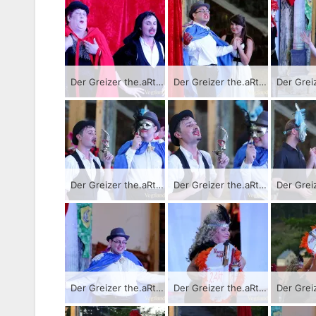
Der Greizer the.aRter-Verein bringt als Auftakt der Sommer.KultuRtage das Stück „Die wahre Geschichte von Romeo und Julia“ zur Aufführung.
Der Greizer the.aRter-Verein bringt als Auftakt der Sommer.KultuRtage das Stück „Die wahre Geschichte von Romeo und Julia“ zur Aufführung.
Der Greizer the.aRter-Verein bringt als Auftakt der Sommer.KultuRtage das Stück „Die wahre Geschichte von Romeo und Julia“ zur Aufführung.
Der Greizer the.aRter-Verein bringt als Auftakt der Sommer.KultuRtage das Stück „Die wahre Geschichte von Romeo und Julia“ zur Aufführung.
Der Greizer the.aRter-Verein bringt als Auftakt der Sommer.KultuRtage das Stück „Die wahre Geschichte von Romeo und Julia“ zur Aufführung.
Der Greizer the.aRter-Verein bringt als Auftakt der Sommer.KultuRtage das Stück „Die wahre Geschichte von Romeo und Julia“ zur Aufführung.