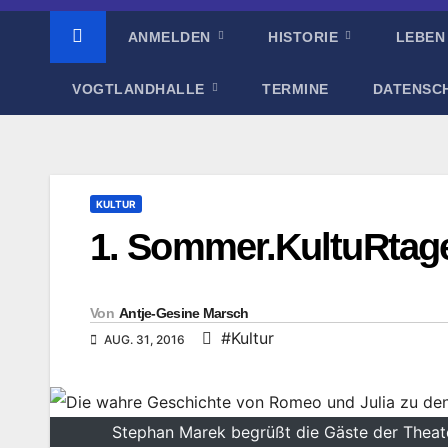
ANMELDEN
HISTORIE
LEBEN
VOGTLANDHALLE
TERMINE
DATENSC
KULTUR
1. Sommer.KultuRtage 
Von
Antje-Gesine Marsch
#Kultur
AUG. 31, 2016
Stephan Marek begrüßt die Gäste der Theat