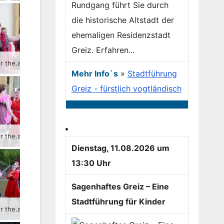
Rundgang führt Sie durch
die historische Altstadt der
ehemaligen Residenzstadt
Greiz. Erfahren...
Der Greizer the.aRter-Verein bringt als Auftakt der Sommer.KultuRtage das Stück „Die wahre Geschichte von Romeo und Julia“ zur Aufführung.
Der Greizer the.aRter-Verein bringt als Auftakt der Sommer.KultuRtage das Stück „Die wahre Geschichte von Romeo und Julia“ zur Aufführung.
Der Greizer the.aRter-Verein bringt als Auftakt der Sommer.KultuRtage das Stück „Die wahre Geschichte von Romeo und Julia“ zur Aufführung.
Mehr Info`s
»
Stadtführung
Greiz - fürstlich vogtländisch
Der Greizer the.aRter-Verein bringt als Auftakt der Sommer.KultuRtage das Stück „Die wahre Geschichte von Romeo und Julia“ zur Aufführung.
Der Greizer the.aRter-Verein bringt als Auftakt der Sommer.KultuRtage das Stück „Die wahre Geschichte von Romeo und Julia“ zur Aufführung.
Der Greizer the.aRter-Verein bringt als Auftakt der Sommer.KultuRtage das Stück „Die wahre Geschichte von Romeo und Julia“ zur Aufführung.
Dienstag, 11.08.2026 um
13:30 Uhr
Sagenhaftes Greiz – Eine
Stadtführung für Kinder
Der Greizer the.aRter-Verein bringt als Auftakt der Sommer.KultuRtage das Stück „Die wahre Geschichte von Romeo und Julia“ zur Aufführung.
Der Greizer the.aRter-Verein bringt als Auftakt der Sommer.KultuRtage das Stück „Die wahre Geschichte von Romeo und Julia“ zur Aufführung.
Der Greizer the.aRter-Verein bringt als Auftakt der Sommer.KultuRtage das Stück „Die wahre Geschichte von Romeo und Julia“ zur Aufführung.