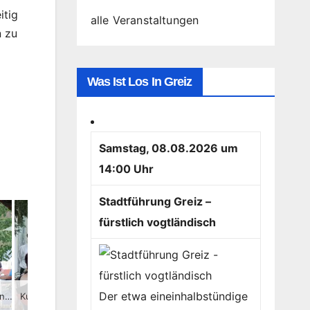
itig
alle Veranstaltungen
n zu
Was Ist Los In Greiz
Samstag, 08.08.2026 um
14:00 Uhr
Stadtführung Greiz –
fürstlich vogtländisch
Der etwa eineinhalbstündige
Am Einlass kommt keiner der Gäste ohne Karte vorbei.
Kurz vor dem Beginn der Aufführung.
Gaby und Steffi schauen vom oberen Schanzengarten herunter.