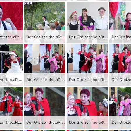
Der Greizer the.aRter-Verein bringt als Auftakt der Sommer.KultuRtage das Stück „Die wahre Geschichte von Romeo und Julia“ zur Aufführung.
Der Greizer the.aRter-Verein bringt als Auftakt der Sommer.KultuRtage das Stück „Die wahre Geschichte von Romeo und Julia“ zur Aufführung.
Der Greizer the.aRter-Verein bringt als Auftakt der Sommer.KultuRtage das Stück „Die wahre Geschichte von Romeo und Julia“ zur Aufführung.
Der Greizer the.aRter-Verein bringt als Auftakt der Sommer.KultuRtage das Stück „Die wahre Geschichte von Romeo und Julia“ zur Aufführung.
Der Greizer the.aRter-Verein bringt als Auftakt der Sommer.KultuRtage das Stück „Die wahre Geschichte von Romeo und Julia“ zur Aufführung.
Der Greizer the.aRter-Verein bringt als Auftakt der Sommer.KultuRtage das Stück „Die wahre Geschichte von Romeo und Julia“ zur Aufführung.
Der Greizer the.aRter-Verein bringt als Auftakt der Sommer.KultuRtage das Stück „Die wahre Geschichte von Romeo und Julia“ zur Aufführung.
Der Greizer the.aRter-Verein bringt als Auftakt der Sommer.KultuRtage das Stück „Die wahre Geschichte von Romeo und Julia“ zur Aufführung.
Der Greizer the.aRter-Verein bringt als Auftakt der Sommer.KultuRtage das Stück „Die wahre Geschichte von Romeo und Julia“ zur Aufführung.