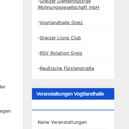
-
Greizer Gemeinnützige
Wohnungsgesellschaft mbH
-
Vogtlandhalle Greiz
-
Greizer Lions Club
-
RSV Rotation Greiz
-
Reußische Fürstenstraße
,
der
Veranstaltungen Vogtlandhalle
Greiz
Regen
Keine Veranstaltungen