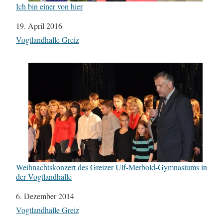
Ich bin einer von hier
Datum
19. April 2016
In Bezug auf
Vogtlandhalle Greiz
Weihnachtskonzert des Greizer Ulf-Merbold-Gymnasiums in
der Vogtlandhalle
Datum
6. Dezember 2014
In Bezug auf
Vogtlandhalle Greiz