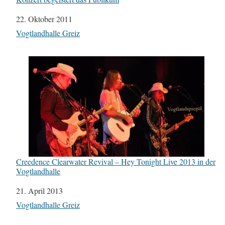
Datum
22. Oktober 2011
In Bezug auf
Vogtlandhalle Greiz
Creedence Clearwater Revival – Hey Tonight Live 2013 in der
Vogtlandhalle
Datum
21. April 2013
In Bezug auf
Vogtlandhalle Greiz