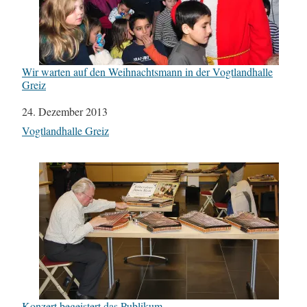
Wir warten auf den Weihnachtsmann in der Vogtlandhalle
Greiz
Datum
24. Dezember 2013
In Bezug auf
Vogtlandhalle Greiz
Konzert begeistert das Publikum