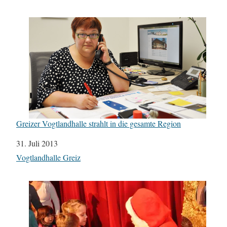
Greizer Vogtlandhalle strahlt in die gesamte Region
Datum
31. Juli 2013
In Bezug auf
Vogtlandhalle Greiz