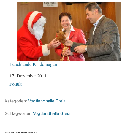
Leuchtende Kinderaugen
Datum
17. Dezember 2011
In Bezug auf
Politik
Kategorien:
Vogtlandhalle Greiz
Schlagwörter:
Vogtlandhalle Greiz
Vogtlandspiegel