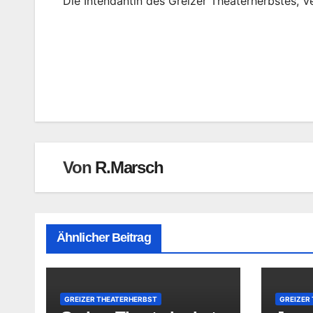
Die Intendantin des Greizer Theaterherbstes, Ve
Beitragsnavigation
Von
R.Marsch
Ähnlicher Beitrag
GREIZER THEATERHERBST
GREIZER