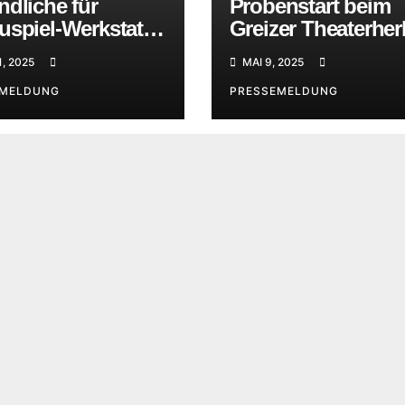
dliche für
Probenstart beim
uspiel-Werkstatt
Greizer Theaterher
cht
1, 2025
MAI 9, 2025
EMELDUNG
PRESSEMELDUNG