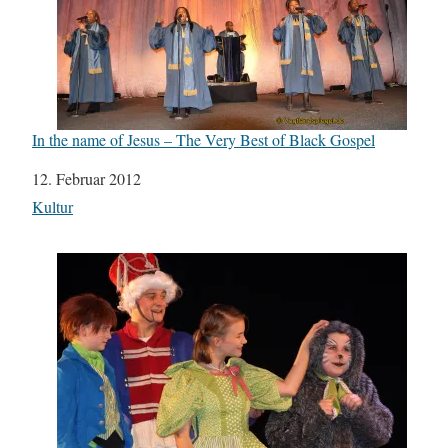
In the name of Jesus – The Very Best of Black Gospel
Datum
12. Februar 2012
In Bezug auf
Kultur