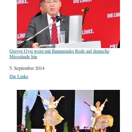
Gregor Gysi weist mit flammender Rede auf deutsche
Missstände hin
Datum
5. September 2014
In Bezug auf
Die Linke