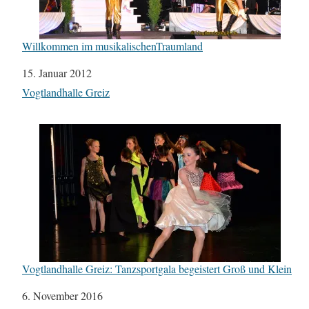
Willkommen im musikalischenTraumland
Datum
15. Januar 2012
In Bezug auf
Vogtlandhalle Greiz
Vogtlandhalle Greiz: Tanzsportgala begeistert Groß und Klein
Datum
6. November 2016