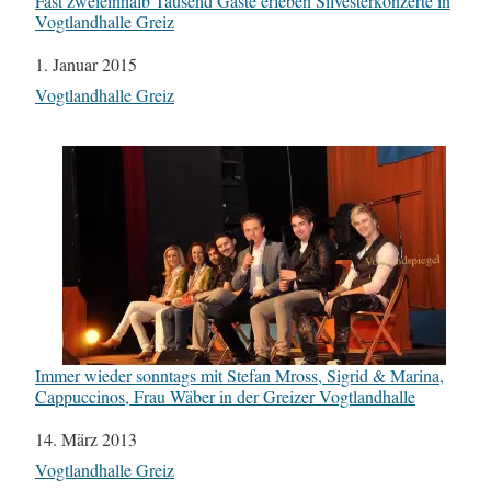
Fast zweieinhalb Tausend Gäste erleben Silvesterkonzerte in
Vogtlandhalle Greiz
Datum
1. Januar 2015
In Bezug auf
Vogtlandhalle Greiz
Immer wieder sonntags mit Stefan Mross, Sigrid & Marina,
Cappuccinos, Frau Wäber in der Greizer Vogtlandhalle
Datum
14. März 2013
In Bezug auf
Vogtlandhalle Greiz