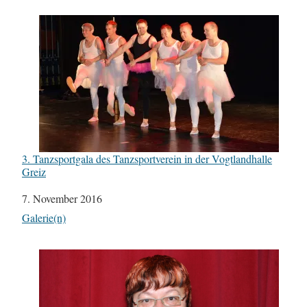
3. Tanzsportgala des Tanzsportverein in der Vogtlandhalle
Greiz
Datum
7. November 2016
In Bezug auf
Galerie(n)