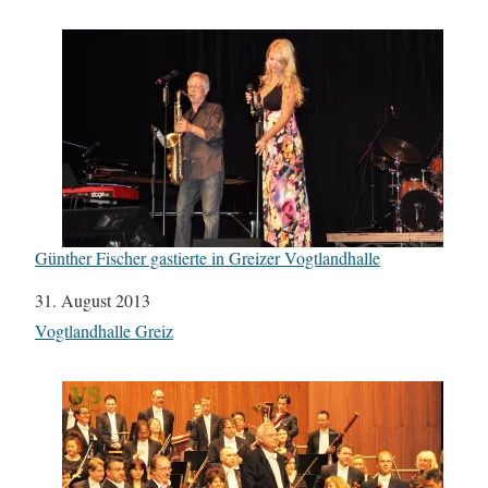
Günther Fischer gastierte in Greizer Vogtlandhalle
Datum
31. August 2013
In Bezug auf
Vogtlandhalle Greiz