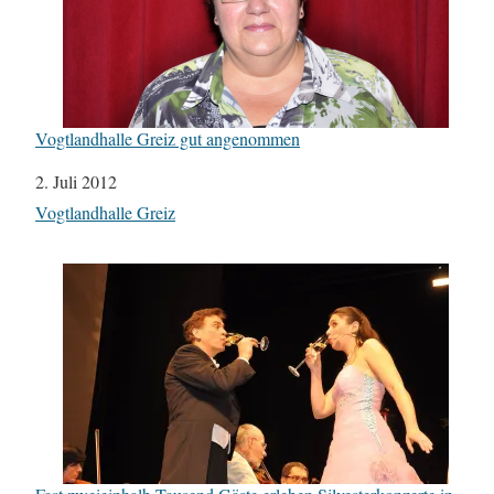
Vogtlandhalle Greiz gut angenommen
Datum
2. Juli 2012
In Bezug auf
Vogtlandhalle Greiz