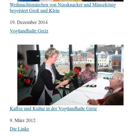
Weihnachtsmärchen von Nussknacker und Mäusekönig
begeistert Groß und Klein
Datum
19. Dezember 2014
In Bezug auf
Vogtlandhalle Greiz
Kaffee und Kultur in der Vogtlandhalle Greiz
Datum
9. März 2012
In Bezug auf
Die Linke