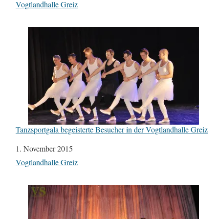
In Bezug auf
Vogtlandhalle Greiz
Tanzsportgala begeisterte Besucher in der Vogtlandhalle Greiz
Datum
1. November 2015
In Bezug auf
Vogtlandhalle Greiz