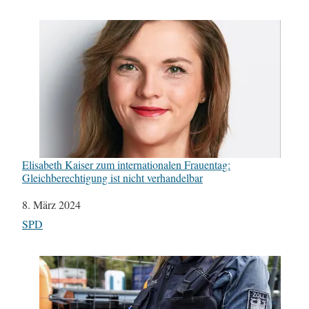
Elisabeth Kaiser zum internationalen Frauentag:
Gleichberechtigung ist nicht verhandelbar
Datum
8. März 2024
In Bezug auf
SPD