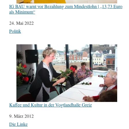
IG BAU warnt vor Bezahlung zum Mindestlohn | „13,73 Euro
als Minimum“
Datum
24. Mai 2022
In Bezug auf
Politik
Kaffee und Kultur in der Vogtlandhalle Greiz
Datum
9. März 2012
In Bezug auf
Die Linke