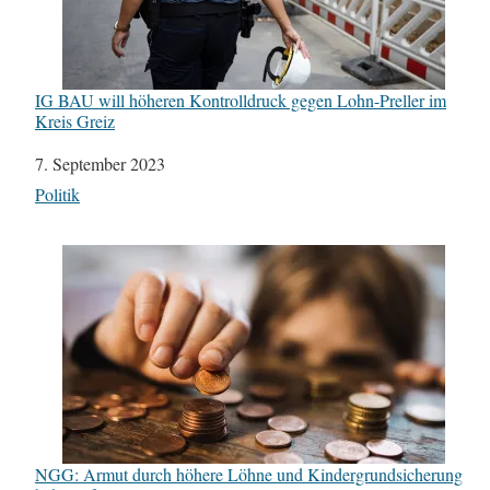
IG BAU will höheren Kontrolldruck gegen Lohn-Preller im
Kreis Greiz
Datum
7. September 2023
In Bezug auf
Politik
NGG: Armut durch höhere Löhne und Kindergrundsicherung