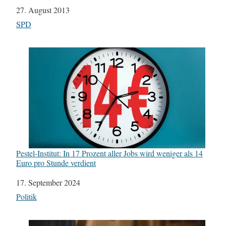
Datum
27. August 2013
In Bezug auf
SPD
Pestel-Institut: In 17 Prozent aller Jobs wird weniger als 14
Euro pro Stunde verdient
Datum
17. September 2024
In Bezug auf
Politik