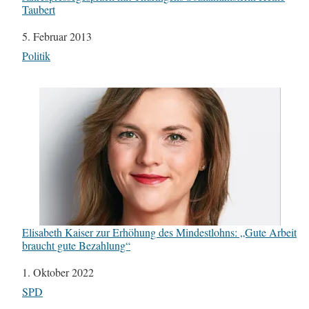
Taubert
Datum
5. Februar 2013
In Bezug auf
Politik
Elisabeth Kaiser zur Erhöhung des Mindestlohns: „Gute Arbeit
braucht gute Bezahlung“
Datum
1. Oktober 2022
In Bezug auf
SPD