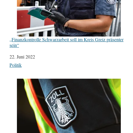
„Finanzkontrolle Schwarzarbeit soll im Kreis Greiz präsenter
sein“
Datum
22. Juni 2022
In Bezug auf
Politik