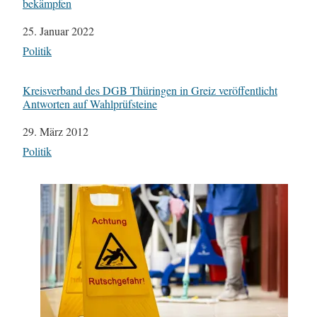
bekämpfen
Datum
25. Januar 2022
In Bezug auf
Politik
Kreisverband des DGB Thüringen in Greiz veröffentlicht
Antworten auf Wahlprüfsteine
Datum
29. März 2012
In Bezug auf
Politik