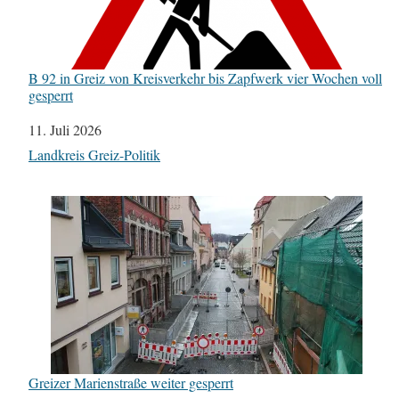
B 92 in Greiz von Kreisverkehr bis Zapfwerk vier Wochen voll
gesperrt
Datum
11. Juli 2026
In Bezug auf
Landkreis Greiz-Politik
Greizer Marienstraße weiter gesperrt