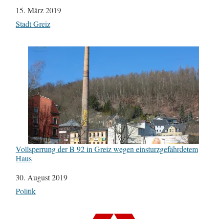
Datum
15. März 2019
In Bezug auf
Stadt Greiz
Vollsperrung der B 92 in Greiz wegen einsturzgefährdetem
Haus
Datum
30. August 2019
In Bezug auf
Politik