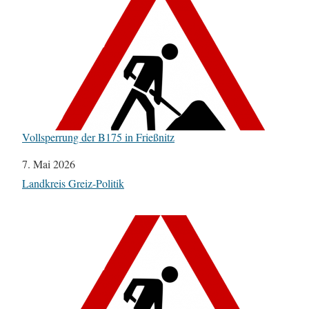
Vollsperrung der B175 in Frießnitz
Datum
7. Mai 2026
In Bezug auf
Landkreis Greiz-Politik