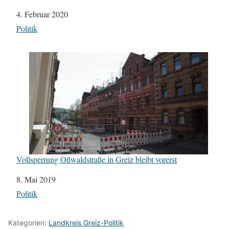
Datum
4. Februar 2020
In Bezug auf
Politik
Vollsperrung Oßwaldstraße in Greiz bleibt vorerst
Datum
8. Mai 2019
In Bezug auf
Politik
Kategorien:
Landkreis Greiz-Politik