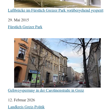
Luftbrücke im Fürstlich Greizer Park vorübergehend gesperrt
Datum
29. Mai 2015
In Bezug auf
Fürstlich Greizer Park
Gehwegsperrung in der Carolinenstraße in Greiz
Datum
12. Februar 2026
In Bezug auf
Landkreis Greiz-Politik