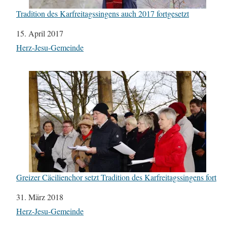
Tradition des Karfreitagssingens auch 2017 fortgesetzt
Datum
15. April 2017
In Bezug auf
Herz-Jesu-Gemeinde
Greizer Cäcilienchor setzt Tradition des Karfreitagssingens fort
Datum
31. März 2018
In Bezug auf
Herz-Jesu-Gemeinde