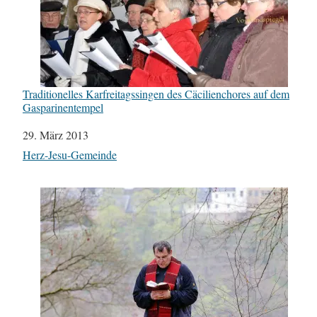
Traditionelles Karfreitagssingen des Cäcilienchores auf dem
Gasparinentempel
Datum
29. März 2013
In Bezug auf
Herz-Jesu-Gemeinde