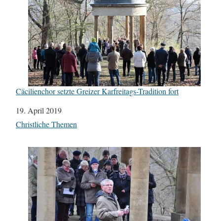
Cäcilienchor setzte Greizer Karfreitags-Tradition fort
Datum
19. April 2019
In Bezug auf
Christliche Themen