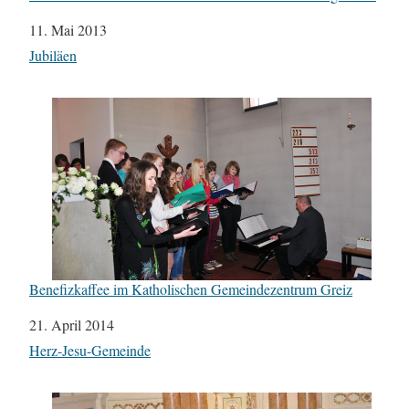
Datum
11. Mai 2013
In Bezug auf
Jubiläen
Benefizkaffee im Katholischen Gemeindezentrum Greiz
Datum
21. April 2014
In Bezug auf
Herz-Jesu-Gemeinde