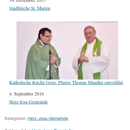
In Bezug auf
Stadtkirche St. Marien
Katholische Kirche Greiz: Pfarrer Thomas Mandler eingeführt
Datum
4. September 2016
In Bezug auf
Herz-Jesu-Gemeinde
Kategorien:
Herz-Jesu-Gemeinde