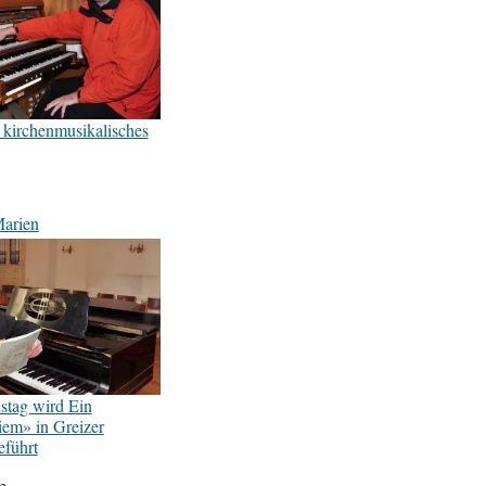
 kirchenmusikalisches
Marien
stag wird Ein
em» in Greizer
eführt