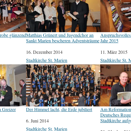
robe glänzend
Matthias Grünert und Jugendchor an
Anspruchsvolles
Sankt Marien bescheren Adventsträume
Jahr 2015
Datum
16. Dezember 2014
Datum
11. März 2015
In Bezug auf
Stadtkirche St. Marien
In Bezug auf
Stadtkirche St. 
n Greizer
Der Himmel lacht, die Erde jubiliert
Am Reformation
Deutsches Requi
Stadtkirche aufg
Datum
6. Juni 2014
In Bezug auf
Stadtkirche St. Marien