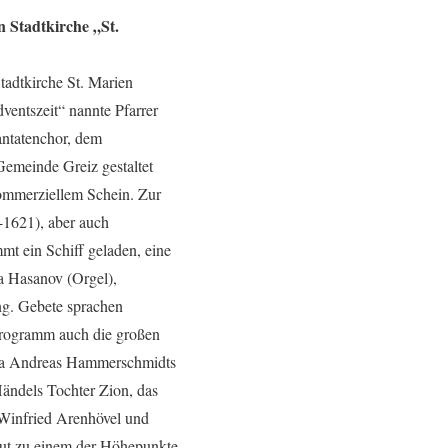
n Stadtkirche „St.
tadtkirche St. Marien
entszeit“ nannte Pfarrer
antatenchor, dem
emeinde Greiz gestaltet
kommerziellem Schein. Zur
-1621), aber auch
mt ein Schiff geladen, eine
a Hasanov (Orgel),
ng. Gebete sprachen
 Programm auch die großen
etwa Andreas Hammerschmidts
ändels Tochter Zion, das
 Winfried Arenhövel und
neut zu einem der Höhepunkte