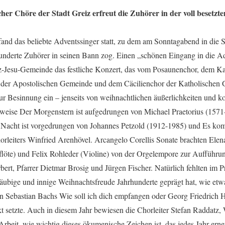
cher Chöre der Stadt Greiz erfreut die Zuhörer in der voll besetzte
d das beliebte Adventssinger statt, zu dem am Sonntagabend in die S
nderte Zuhörer in seinen Bann zog. Einen „schönen Eingang in die Adv
z-Jesu-Gemeinde das festliche Konzert, das vom Posaunenchor, dem K
 der Apostolischen Gemeinde und dem Cäcilienchor der Katholischen G
r Besinnung ein – jenseits von weihnachtlichen äußerlichkeiten und 
weise Der Morgenstern ist aufgedrungen von Michael Praetorius (1571
e Nacht ist vorgedrungen von Johannes Petzold (1912-1985) und Es kom
rleiters Winfried Arenhövel. Arcangelo Corellis Sonate brachten Elen
löte) und Felix Rohleder (Violine) von der Orgelempore zur Aufführu
ert, Pfarrer Dietmar Brosig und Jürgen Fischer. Natürlich fehlten im
läubige und innige Weihnachtsfreude Jahrhunderte geprägt hat, wie 
n Sebastian Bachs Wie soll ich dich empfangen oder Georg Friedrich H
t setzte. Auch in diesem Jahr bewiesen die Chorleiter Stefan Raddatz,
 Arbeit, wie wichtig dieses ökumenische Zeichen ist, das jedes Jahr er