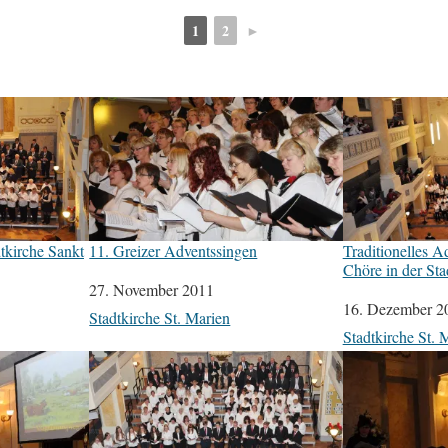
1
2
►
tkirche Sankt
11. Greizer Adventssingen
Traditionelles A
Chöre in der Sta
Datum
27. November 2011
Datum
16. Dezember 2
In Bezug auf
Stadtkirche St. Marien
In Bezug auf
Stadtkirche St. 