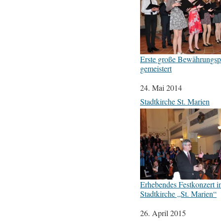
Erste große Bewährungsp
gemeistert
Datum
24. Mai 2014
In Bezug auf
Stadtkirche St. Marien
Erhebendes Festkonzert i
Stadtkirche „St. Marien“
Datum
26. April 2015