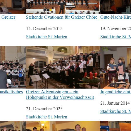
 Greizer
Stehende Ovationen für Greizer Chöre
Gute-Nacht-Kirc
Datum
14. Dezember 2015
Datum
19. November 2
In Bezug auf
Stadtkirche St. Marien
In Bezug auf
Stadtkirche St. 
usikalisches
Greizer Adventssingen – ein
Jugendliche eint
Höhepunkt in der Vorweihnachtszeit
Datum
21. Januar 2014
Datum
21. Dezember 2025
In Bezug auf
Stadtkirche St. 
In Bezug auf
Stadtkirche St. Marien