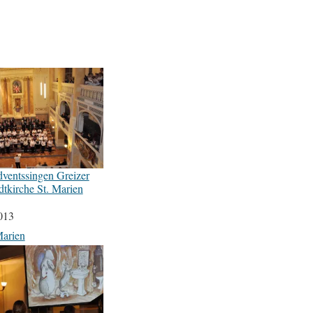
dventssingen Greizer
dtkirche St. Marien
013
Marien