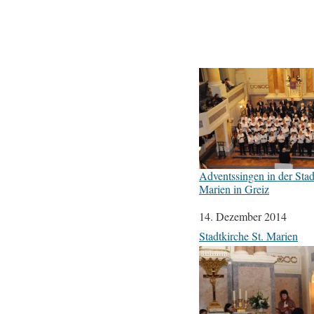
Adventssingen in der Stad
Marien in Greiz
Datum
14. Dezember 2014
In Bezug auf
Stadtkirche St. Marien