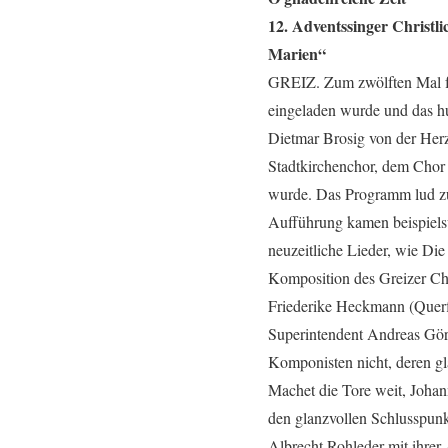
12. Adventssinger Christli
Marien“
GREIZ. Zum zwölften Mal fan
eingeladen wurde und das hu
Dietmar Brosig von der Her
Stadtkirchenchor, dem Chor
wurde. Das Programm lud zu
Aufführung kamen beispiels
neuzeitliche Lieder, wie Di
Komposition des Greizer Cho
Friederike Heckmann (Querf
Superintendent Andreas Görb
Komponisten nicht, deren g
Machet die Tore weit, Johan
den glanzvollen Schlusspunk
Albrecht Rohleder mit ihrer