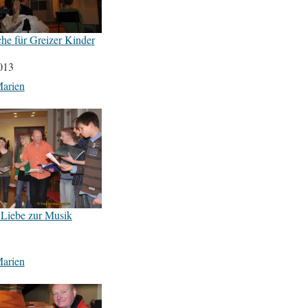
he für Greizer Kinder
013
Marien
 Liebe zur Musik
Marien