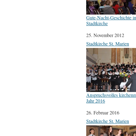
Gute-Nacht-Geschichte in
Stadtkirche
Datum
25. November 2012
In Bezug auf
Stadtkirche St. Marien
Anspruchsvolles kirchenm
Jahr 2016
Datum
26. Februar 2016
In Bezug auf
Stadtkirche St. Marien