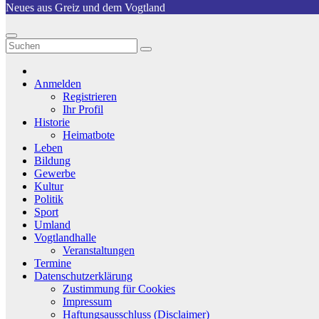
Neues aus Greiz und dem Vogtland
Anmelden
Registrieren
Ihr Profil
Historie
Heimatbote
Leben
Bildung
Gewerbe
Kultur
Politik
Sport
Umland
Vogtlandhalle
Veranstaltungen
Termine
Datenschutzerklärung
Zustimmung für Cookies
Impressum
Haftungsausschluss (Disclaimer)