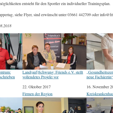
glichkeiten entsteht für den Sportler ein individueller Trainingsplan.
pertag, siehe Flyer, sind erwünscht unter 03661 442709 oder info@fr
08.2018
entrum:
Land(auf)Schwung: Friends e.V. stellt
„Gesundheitszen
schrieben
vollendetes Projekt vor
neue Fachärztin
Datum
22. Oktober 2017
Datum
16. November 2
In Bezug auf
Firmen der Region
In Bezug auf
Kreiskrankenhau