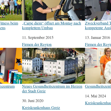
itness beim
„Carpe diem“ öffnet am Montag nach
Zweckverband T
hens
komplettem Umbau
kompetente Aus
Datum
11. September 2015
Datum
13. Januar 2016
In Bezug auf
Firmen der Region
In Bezug auf
Firmen der Regi
tszentrum
Neues Gesundheitszentrum im Herzen
Gesundheitszent
der Stadt Greiz
Datum
14. Mai 2024
Datum
30. Juni 2020
In Bezug auf
Kreiskrankenhau
In Bezug auf
Kreiskrankenhaus Greiz