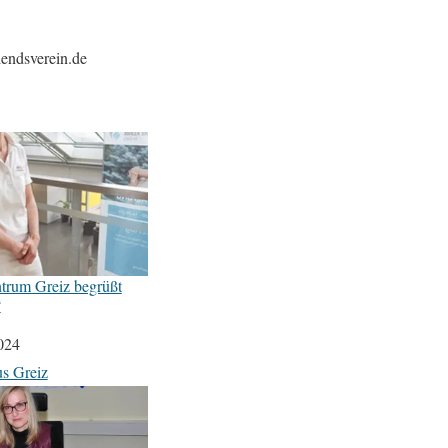
iendsverein.de
trum Greiz begrüßt
“
024
s Greiz