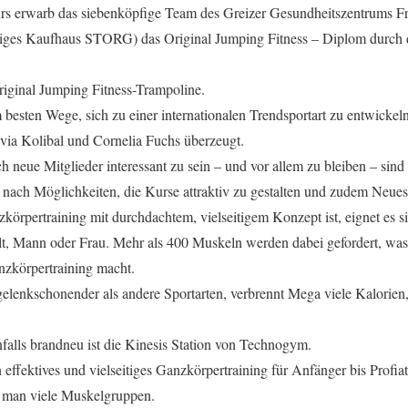
rs erwarb das siebenköpfige Team des Greizer Gesundheitszentrums F
iges Kaufhaus STORG) das Original Jumping Fitness – Diplom durch 
iginal Jumping Fitness-Trampoline.
 besten Wege, sich zu einer internationalen Trendsportart zu entwickeln
via Kolibal und Cornelia Fuchs überzeugt.
ch neue Mitglieder interessant zu sein – und vor allem zu bleiben – sind
nach Möglichkeiten, die Kurse attraktiv zu gestalten und zudem Neues
örpertraining mit durchdachtem, vielseitigem Konzept ist, eignet es s
lt, Mann oder Frau. Mehr als 400 Muskeln werden dabei gefordert, wa
nzkörpertraining macht.
gelenkschonender als andere Sportarten, verbrennt Mega viele Kalorien
alls brandneu ist die Kinesis Station von Technogym.
 effektives und vielseitiges Ganzkörpertraining für Anfänger bis Profiat
t man viele Muskelgruppen.