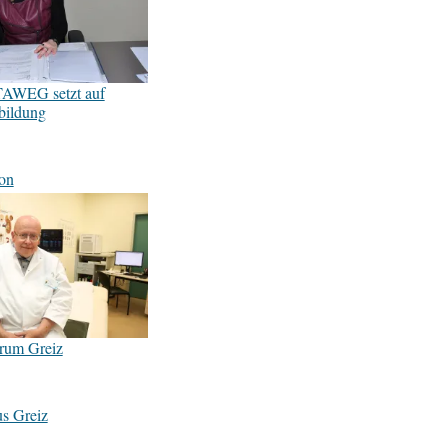
AWEG setzt auf
bildung
on
rum Greiz
s Greiz