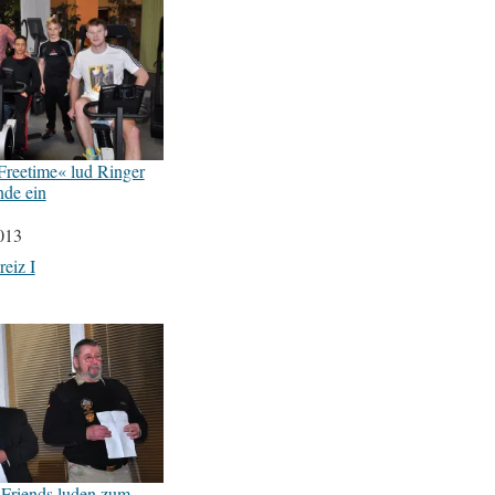
Freetime« lud Ringer
nde ein
013
eiz I
 Friends luden zum