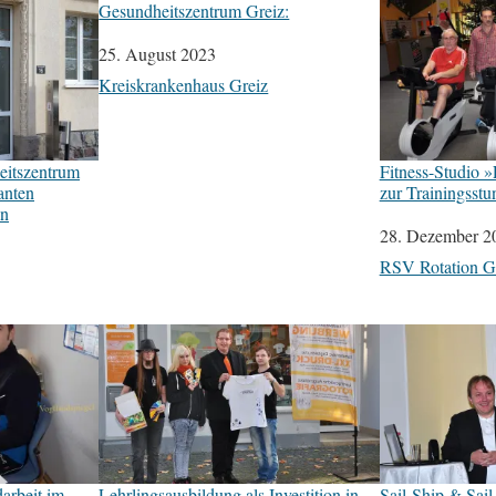
Gesundheitszentrum Greiz:
Datum
25. August 2023
In Bezug auf
Kreiskrankenhaus Greiz
eitszentrum
Fitness-Studio »
anten
zur Trainingsstu
en
Datum
28. Dezember 2
In Bezug auf
RSV Rotation Gr
arbeit im
Lehrlingsausbildung als Investition in
Sail-Ship & Sail