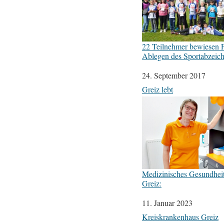
22 Teilnehmer bewiesen F
Ablegen des Sportabzeic
Datum
24. September 2017
In Bezug auf
Greiz lebt
Medizinisches Gesundhei
Greiz:
Datum
11. Januar 2023
In Bezug auf
Kreiskrankenhaus Greiz