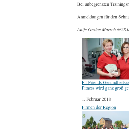
Bei unbegrenzten Trainingsmö
Anmeldungen für den Schnup
Antje-Gesine Marsch @28.
Fit-Friends-Gesundheitsz
Fitness wird ganz groß ge
Datum
1. Februar 2018
In Bezug auf
Firmen der Region