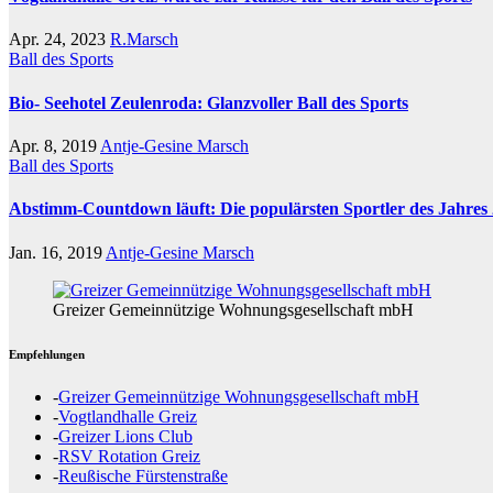
Apr. 24, 2023
R.Marsch
Ball des Sports
Bio- Seehotel Zeulenroda: Glanzvoller Ball des Sports
Apr. 8, 2019
Antje-Gesine Marsch
Ball des Sports
Abstimm-Countdown läuft: Die populärsten Sportler des Jahres
Jan. 16, 2019
Antje-Gesine Marsch
Greizer Gemeinnützige Wohnungsgesellschaft mbH
Empfehlungen
-
Greizer Gemeinnützige Wohnungsgesellschaft mbH
-
Vogtlandhalle Greiz
-
Greizer Lions Club
-
RSV Rotation Greiz
-
Reußische Fürstenstraße