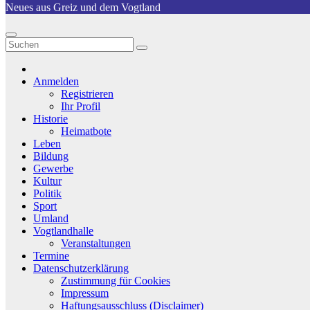
Neues aus Greiz und dem Vogtland
Anmelden
Registrieren
Ihr Profil
Historie
Heimatbote
Leben
Bildung
Gewerbe
Kultur
Politik
Sport
Umland
Vogtlandhalle
Veranstaltungen
Termine
Datenschutzerklärung
Zustimmung für Cookies
Impressum
Haftungsausschluss (Disclaimer)