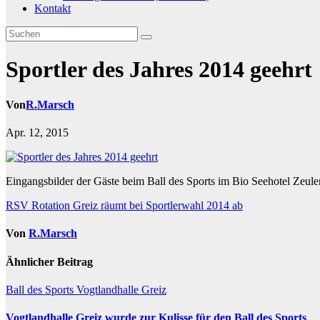
Kontakt
Sportler des Jahres 2014 geehrt
Von
R.Marsch
Apr. 12, 2015
Eingangsbilder der Gäste beim Ball des Sports im Bio Seehotel Zeul
Beitragsnavigation
RSV Rotation Greiz räumt bei Sportlerwahl 2014 ab
Von
R.Marsch
Ähnlicher Beitrag
Ball des Sports
Vogtlandhalle Greiz
Vogtlandhalle Greiz wurde zur Kulisse für den Ball des Sports