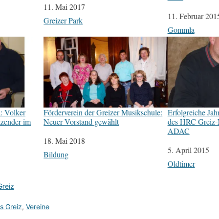
Datum
11. Mai 2017
Datum
11. Februar 201
In Bezug auf
Greizer Park
In Bezug auf
Gommla
: Volker
Förderverein der Greizer Musikschule:
Erfolgreiche Ja
tzender im
Neuer Vorstand gewählt
des HRC Greiz-
ADAC
Datum
18. Mai 2018
Datum
5. April 2015
In Bezug auf
Bildung
In Bezug auf
Oldtimer
Greiz
s Greiz
,
Vereine