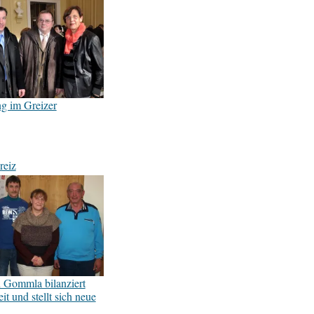
ng im Greizer
reiz
 Gommla bilanziert
it und stellt sich neue