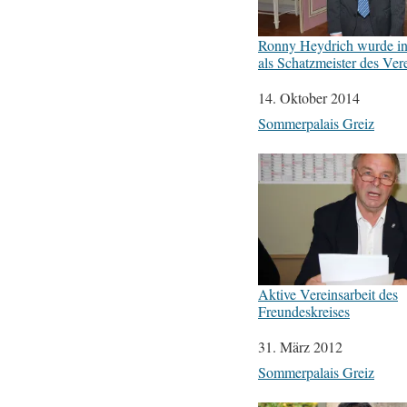
Ronny Heydrich wurde i
als Schatzmeister des Vere
Datum
14. Oktober 2014
In Bezug auf
Sommerpalais Greiz
Aktive Vereinsarbeit des
Freundeskreises
Datum
31. März 2012
In Bezug auf
Sommerpalais Greiz