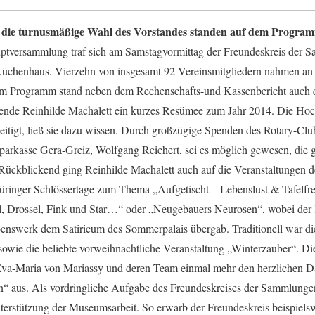
 die turnusmäßige Wahl des Vorstandes standen auf dem Progra
ptversammlung traf sich am Samstagvormittag der Freundeskreis der 
üchenhaus. Vierzehn von insgesamt 92 Vereinsmitgliedern nahmen an d
m Programm stand neben dem Rechenschafts-und Kassenbericht auch d
zende Reinhilde Machalett ein kurzes Resümee zum Jahr 2014. Die Ho
seitigt, ließ sie dazu wissen. Durch großzügige Spenden des Rotary-Cl
parkasse Gera-Greiz, Wolfgang Reichert, sei es möglich gewesen, die 
ückblickend ging Reinhilde Machalett auch auf die Veranstaltungen de
hüringer Schlössertage zum Thema „Aufgetischt – Lebenslust & Tafelfr
, Drossel, Fink und Star…“ oder „Neugebauers Neurosen“, wobei der K
nswerk dem Satiricum des Sommerpalais übergab. Traditionell war di
wie die beliebte vorweihnachtliche Veranstaltung „Winterzauber“. Di
Eva-Maria von Mariassy und deren Team einmal mehr den herzlichen Dan
n“ aus. Als vordringliche Aufgabe des Freundeskreises der Sammlungen
nterstützung der Museumsarbeit. So erwarb der Freundeskreis beispiels