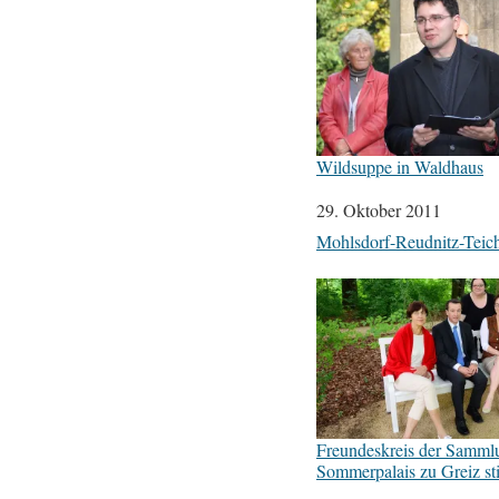
Wildsuppe in Waldhaus
Datum
29. Oktober 2011
In Bezug auf
Mohlsdorf-Reudnitz-Teic
Freundeskreis der Samml
Sommerpalais zu Greiz sti