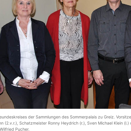
eundeskreises der Sammlungen des Sommerpalais zu Greiz. Vorsitze
 (2.v.r.), Schatzmeister Ronny Heydrich (r.), Sven Michael Klein (l.)
Wilfried Pucher.