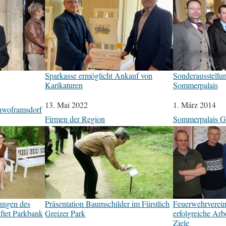
Sparkasse ermöglicht Ankauf von
Sonderausstellu
Karikaturen
Sommerpalais
Datum
13. Mai 2022
Datum
1. März 2014
hwoframsdorf
In Bezug auf
Firmen der Region
In Bezug auf
Sommerpalais G
ungen des
Präsentation Baumschilder im Fürstlich
Feuerwehrverein
ftet Parkbank
Greizer Park
erfolgreiche Arbe
Ziele