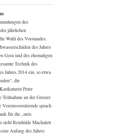
mm
Sammlungen des
er jährlichen
ie Wahl des Vorstandes.
chwasserschäden des Jahres
ubs Gera und des ehemaligen
gesamte Technik des
s Jahres 2014 ein, so etwa
euden“, die
arikaturist Peter
e Teilnahme an der Greizer
e Vereinsvorsitzende sprach
k für die „stets
 sieht Reinhilde Machalett
weise Anfang des Jahres