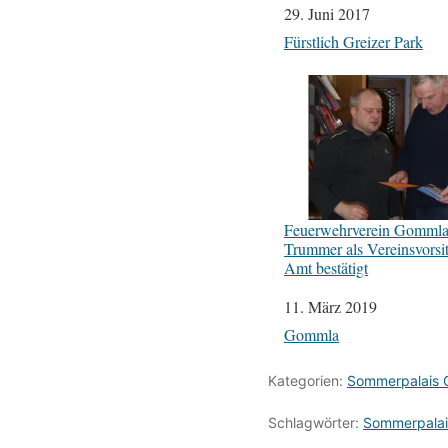
Datum
29. Juni 2017
In Bezug auf
Fürstlich Greizer Park
Feuerwehrverein Gommla
Trummer als Vereinsvorsi
Amt bestätigt
Datum
11. März 2019
In Bezug auf
Gommla
Kategorien:
Sommerpalais 
Schlagwörter:
Sommerpalai