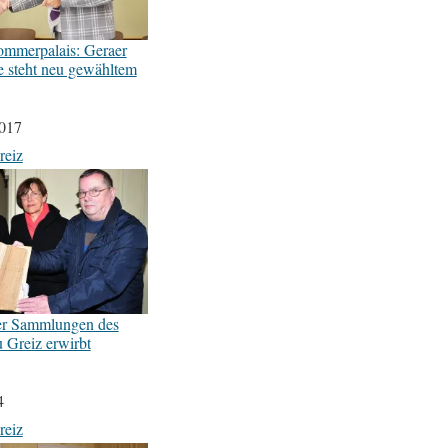
ommerpalais: Geraer
e steht neu gewähltem
2017
reiz
er Sammlungen des
 Greiz erwirbt
4
reiz