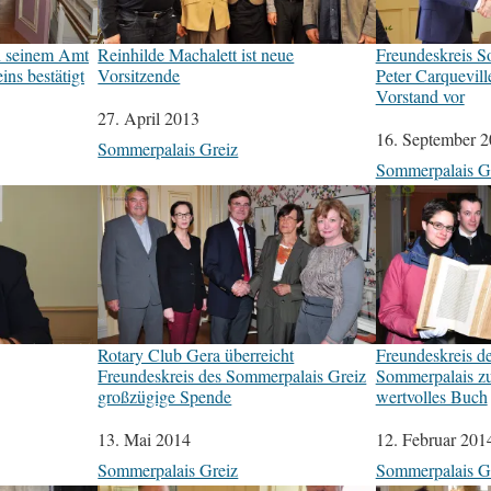
n seinem Amt
Reinhilde Machalett ist neue
Freundeskreis S
ins bestätigt
Vorsitzende
Peter Carquevill
Vorstand vor
Datum
27. April 2013
Datum
16. September 
In Bezug auf
Sommerpalais Greiz
In Bezug auf
Sommerpalais G
Rotary Club Gera überreicht
Freundeskreis d
Freundeskreis des Sommerpalais Greiz
Sommerpalais zu
großzügige Spende
wertvolles Buch
Datum
13. Mai 2014
Datum
12. Februar 201
In Bezug auf
Sommerpalais Greiz
In Bezug auf
Sommerpalais G