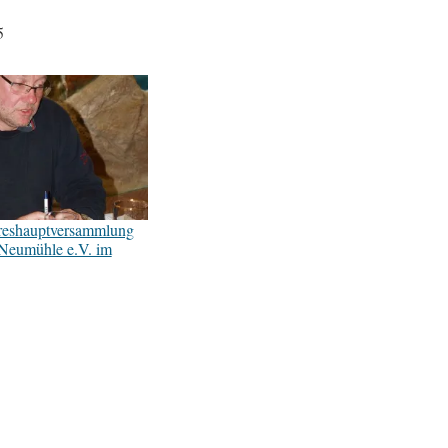
5
hreshauptversammlung
Neumühle e.V. im