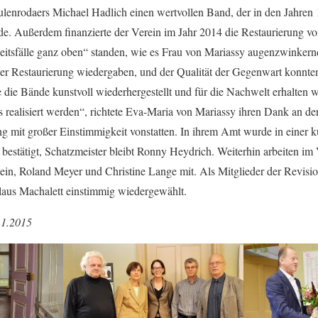
lenrodaers Michael Hadlich einen wertvollen Band, der in den Jahren
. Außerdem finanzierte der Verein im Jahr 2014 die Restaurierung von
eitsfälle ganz oben“ standen, wie es Frau von Mariassy augenzwinkern
der Restaurierung wiedergaben, und der Qualität der Gegenwart konnten 
e die Bände kunstvoll wiederhergestellt und für die Nachwelt erhalten
s realisiert werden“, richtete Eva-Maria von Mariassy ihren Dank an de
g mit großer Einstimmigkeit vonstatten. In ihrem Amt wurde in einer k
 bestätigt, Schatzmeister bleibt Ronny Heydrich. Weiterhin arbeiten im
n, Roland Meyer und Christine Lange mit. Als Mitglieder der Revis
laus Machalett einstimmig wiedergewählt.
11.2015