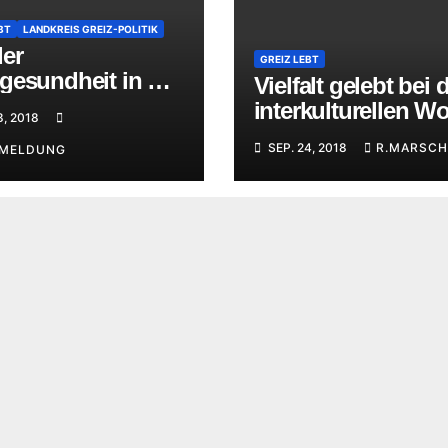
BT
LANDKREIS GREIZ-POLITIK
der
GREIZ LEBT
gesundheit in der
Vielfalt gelebt bei 
ing-Regelschule
interkulturellen W
8, 2018
in Greiz
SEP. 24, 2018
R.MARSCH
EMELDUNG