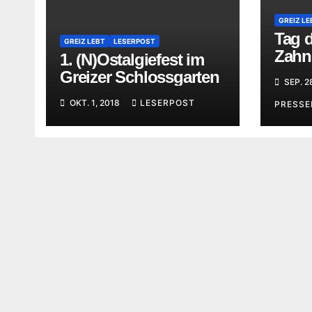
GREIZ LE
Tag 
GREIZ LEBT
LESERPOST
Zahn
1. (N)Ostalgiefest im
Less
Greizer Schlossgarten
SEP. 2
Greiz
OKT. 1, 2018
LESERPOST
PRESS