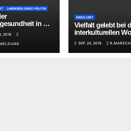
BT
LANDKREIS GREIZ-POLITIK
der
GREIZ LEBT
gesundheit in der
Vielfalt gelebt bei 
ing-Regelschule
interkulturellen W
8, 2018
in Greiz
SEP. 24, 2018
R.MARSCH
EMELDUNG