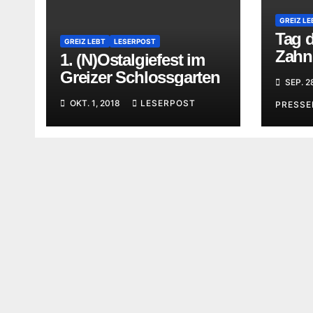
GREIZ LE
Tag 
GREIZ LEBT
LESERPOST
Zahn
1. (N)Ostalgiefest im
Less
Greizer Schlossgarten
SEP. 2
Greiz
OKT. 1, 2018
LESERPOST
PRESS