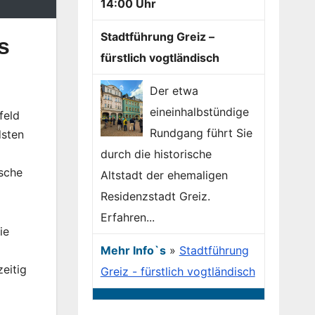
14:00 Uhr
Stadtführung Greiz –
s
fürstlich vogtländisch
Der etwa
eineinhalbstündige
feld
Rundgang führt Sie
dsten
durch die historische
ische
Altstadt der ehemaligen
Residenzstadt Greiz.
Erfahren...
ie
Mehr Info`s
»
Stadtführung
eitig
Greiz - fürstlich vogtländisch