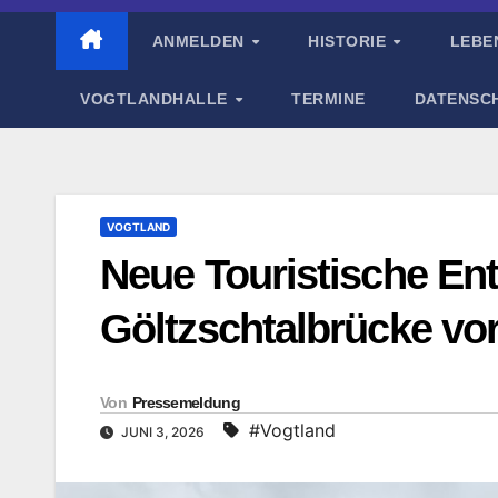
ANMELDEN
HISTORIE
LEBE
VOGTLANDHALLE
TERMINE
DATENSC
VOGTLAND
Neue Touristische En
Göltzschtalbrücke vor
Von
Pressemeldung
#Vogtland
JUNI 3, 2026