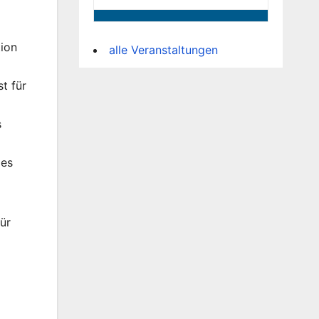
ion
alle Veranstaltungen
t für
s
des
ür