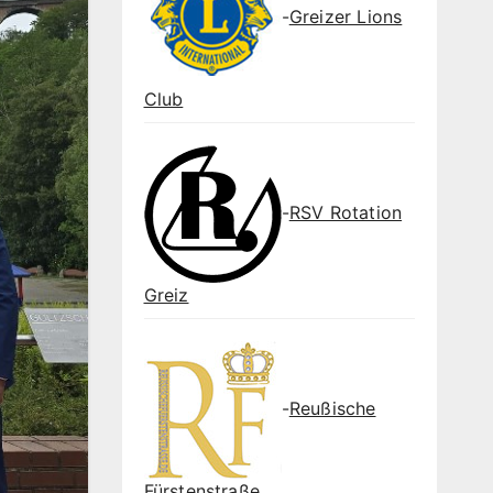
-
Greizer Lions
Club
-
RSV Rotation
Greiz
-
Reußische
Fürstenstraße