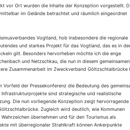
t vor Ort wurden die Inhalte der Konzeption vorgestellt. D
mittelbar im Gelände betrachtet und räumlich eingeordnet
ismusverbandes Vogtland, hob insbesondere die regionale
utendes und starkes Projekt für das Vogtland, das es in de
eln gilt. Besonders hervorheben möchte ich die enge
chenbach und Netzschkau, die nun in diesem gemeinsamen
itere Zusammenarbeit im Zweckverband Göltzschtalbrücke l
im Vorfeld der Pressekonferenz die Bedeutung des gemein
 Infrastrukturprojekte sind strategische und realistische
zung. Die nun vorliegende Konzeption zeigt hervorragende
Göltzschtalbrücke. Zugleich wird deutlich, wie Kommunen
s Wahrzeichen übernehmen und für den Tourismus als
ekte mit überregionaler Strahlkraft können Ankerpunkte