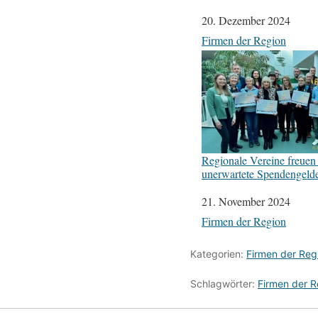
Datum
20. Dezember 2024
In Bezug auf
Firmen der Region
Regionale Vereine freuen 
unerwartete Spendengeld
Datum
21. November 2024
In Bezug auf
Firmen der Region
Kategorien:
Firmen der Reg
Schlagwörter:
Firmen der R