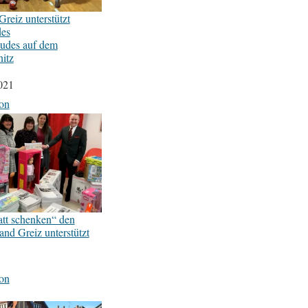
reiz unterstützt
des
udes auf dem
itz
021
on
att schenken“ den
nd Greiz unterstützt
on