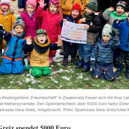
indergartens „Freundschaft“ in Zeulenroda freuen sich mit ihrer Le
ue Kletterpyramide. Den Spendenscheck über 5000 Euro hatte Sören
arkasse Gera-Greiz, mitgebracht. (Foto: Sparkasse Gera-Greiz/Uwe M
reiz spendet 5000 Euro