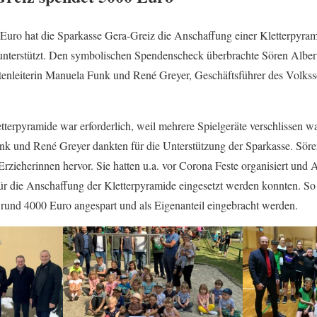
Euro hat die Sparkasse Gera-Greiz die Anschaffung einer Kletterpyra
nterstützt. Den symbolischen Spendenscheck überbrachte Sören Albert
tenleiterin Manuela Funk und René Greyer, Geschäftsführer des Volkss
terpyramide war erforderlich, weil mehrere Spielgeräte verschlissen w
nk und René Greyer dankten für die Unterstützung der Sparkasse. Söre
rzieherinnen hervor. Sie hatten u.a. vor Corona Feste organisiert und
für die Anschaffung der Kletterpyramide eingesetzt werden konnten. So
 rund 4000 Euro angespart und als Eigenanteil eingebracht werden.