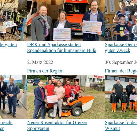
dergarten
DRK und Sparkasse starten
Sparkasse Gera-G
Spendenaktion für humanitäre Hilfe
guten Zweck
Datum
2. März 2022
Datum
30. September 
In Bezug auf
Firmen der Region
In Bezug auf
Firmen der Regi
rreicht
Neuer Rasentraktor für Greizer
Sparkasse förd
er
Sportverein
Wismut