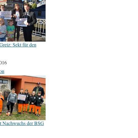
reiz: Sekt für den
2016
on
ert Nachwuchs der BSG