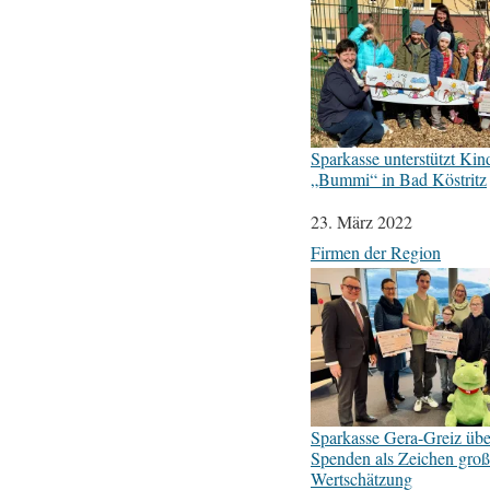
Sparkasse unterstützt Kin
„Bummi“ in Bad Köstritz
Datum
23. März 2022
In Bezug auf
Firmen der Region
Sparkasse Gera-Greiz übe
Spenden als Zeichen groß
Wertschätzung