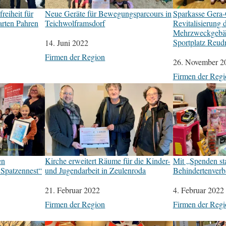
reiheit für
Neue Geräte für Bewegungsparcours in
Sparkasse Gera-G
arten Pahren
Teichwolframsdorf
Revitalisierung 
Mehrzweckgebä
Sportplatz Reudn
Datum
14. Juni 2022
In Bezug auf
Firmen der Region
Datum
26. November 2
In Bezug auf
Firmen der Regi
en
Kirche erweitert Räume für die Kinder-
Mit „Spenden st
 Spatzennest“
und Jugendarbeit in Zeulenroda
Behindertenverba
Datum
21. Februar 2022
Datum
4. Februar 2022
In Bezug auf
Firmen der Region
In Bezug auf
Firmen der Regi