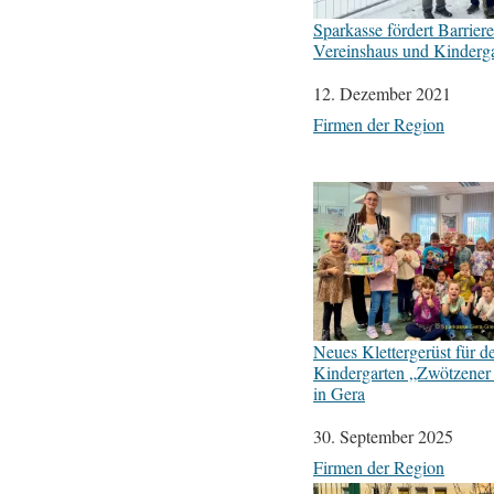
Sparkasse fördert Barrieref
Vereinshaus und Kinderg
Datum
12. Dezember 2021
In Bezug auf
Firmen der Region
Neues Klettergerüst für d
Kindergarten „Zwötzener
in Gera
Datum
30. September 2025
In Bezug auf
Firmen der Region