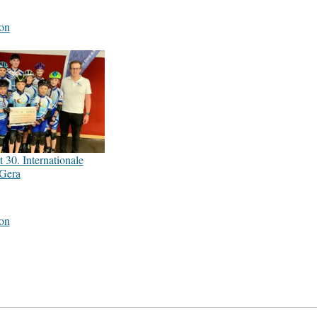
on
 30. Internationale
 Gera
on