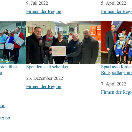
Datum
9. Juli 2022
Datum
5. April 2022
In Bezug auf
Firmen der Region
In Bezug auf
Firmen der Regi
sich über
Spenden statt schenken
Sparkasse fördert
er
Rollsporttage in
Datum
23. Dezember 2022
Datum
7. April 2022
In Bezug auf
Firmen der Region
In Bezug auf
Firmen der Regi
ion
egion