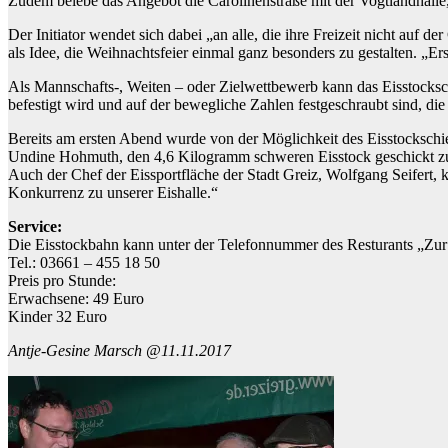
Zudem belebe das Angebot die Carolinenstraße mit der Vogtlandhalle
Der Initiator wendet sich dabei „an alle, die ihre Freizeit nicht auf
als Idee, die Weihnachtsfeier einmal ganz besonders zu gestalten. „E
Als Mannschafts-, Weiten – oder Zielwettbewerb kann das Eisstockschi
befestigt wird und auf der bewegliche Zahlen festgeschraubt sind, di
Bereits am ersten Abend wurde von der Möglichkeit des Eisstockschi
Undine Hohmuth, den 4,6 Kilogramm schweren Eisstock geschickt zu
Auch der Chef der Eissportfläche der Stadt Greiz, Wolfgang Seifert, k
Konkurrenz zu unserer Eishalle.“
Service:
Die Eisstockbahn kann unter der Telefonnummer des Resturants „Zur
Tel.: 03661 – 455 18 50
Preis pro Stunde:
Erwachsene: 49 Euro
Kinder 32 Euro
Antje-Gesine Marsch @11.11.2017