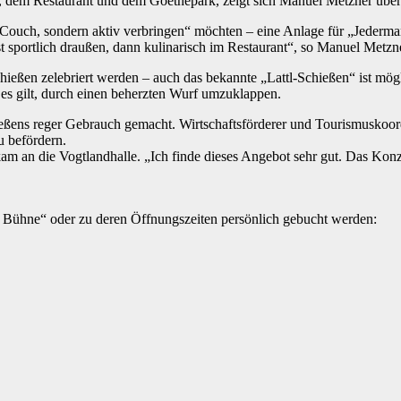
, dem Restaurant und dem Goethepark, zeigt sich Manuel Metzner über
 der Couch, sondern aktiv verbringen“ möchten – eine Anlage für „Jederm
rst sportlich draußen, dann kulinarisch im Restaurant“, so Manuel Met
eßen zelebriert werden – auch das bekannte „Lattl-Schießen“ ist mögli
e es gilt, durch einen beherzten Wurf umzuklappen.
eßens reger Gebrauch gemacht. Wirtschaftsförderer und Tourismuskoor
 befördern.
am an die Vogtlandhalle. „Ich finde dieses Angebot sehr gut. Das Konzep
 Bühne“ oder zu deren Öffnungszeiten persönlich gebucht werden: