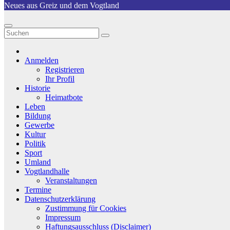
Neues aus Greiz und dem Vogtland
Anmelden
Registrieren
Ihr Profil
Historie
Heimatbote
Leben
Bildung
Gewerbe
Kultur
Politik
Sport
Umland
Vogtlandhalle
Veranstaltungen
Termine
Datenschutzerklärung
Zustimmung für Cookies
Impressum
Haftungsausschluss (Disclaimer)