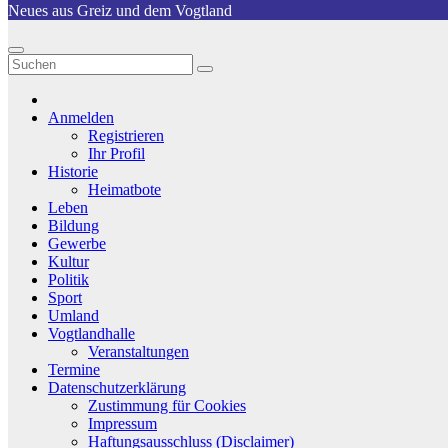
Neues aus Greiz und dem Vogtland
Anmelden
Registrieren
Ihr Profil
Historie
Heimatbote
Leben
Bildung
Gewerbe
Kultur
Politik
Sport
Umland
Vogtlandhalle
Veranstaltungen
Termine
Datenschutzerklärung
Zustimmung für Cookies
Impressum
Haftungsausschluss (Disclaimer)