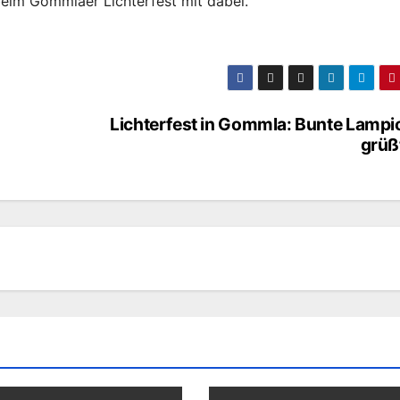
eim Gommlaer Lichterfest mit dabei.
Lichterfest in Gommla: Bunte Lampi
grüß