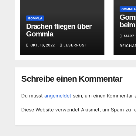
GOMMLA
Gomm
GOMMLA
beim
Drachen fliegen über
seine
Gommla
MÄRZ 
der S
OKT. 16, 2022
LESERPOST
REICHA
Schreibe einen Kommentar
Du musst
angemeldet
sein, um einen Kommentar 
Diese Website verwendet Akismet, um Spam zu r