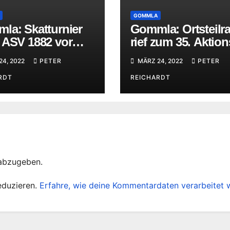
GOMMLA
la: Skatturnier
Gommla: Ortsteilra
 ASV 1882 vor
rief zum 35. Aktio
r letzten Runde
auf und viele mac
24, 2022
PETER
MÄRZ 24, 2022
PETER
aison 2021/22
mit
RDT
REICHARDT
abzugeben.
eduzieren.
Erfahre, wie deine Kommentardaten verarbeitet 