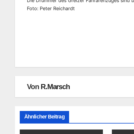
Die Drummer des Greizer Fanfarenzuges sind b
Foto: Peter Reichardt
Beitragsnavigation
Von
R.Marsch
Ähnlicher Beitrag