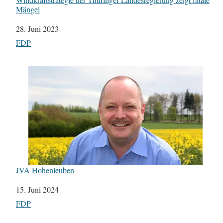
Mängel
Datum
28. Juni 2023
In Bezug auf
FDP
JVA Hohenleuben
Datum
15. Juni 2024
In Bezug auf
FDP