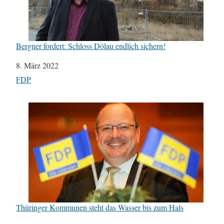
Bergner fordert: Schloss Dölau endlich sichern!
Datum
8. März 2022
In Bezug auf
FDP
Thüringer Kommunen steht das Wasser bis zum Hals