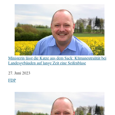
Ministerin lässt die Katze aus dem Sack: Klimaneutralität bei
Landesgebäuden auf lange Zeit eine Seifenblase
Datum
27. Juni 2023
In Bezug auf
FDP