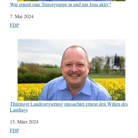
War erneut eine Terrorgruppe in und um Jena aktiv?
Datum
7. Mai 2024
In Bezug auf
FDP
Thüringer Landesregierung missachtet erneut den Willen des
Landtags
Datum
15. März 2024
In Bezug auf
FDP