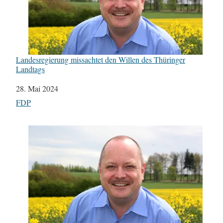
Landesregierung missachtet den Willen des Thüringer
Landtags
Datum
28. Mai 2024
In Bezug auf
FDP