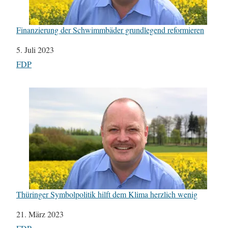
Finanzierung der Schwimmbäder grundlegend reformieren
Datum
5. Juli 2023
In Bezug auf
FDP
Thüringer Symbolpolitik hilft dem Klima herzlich wenig
Datum
21. März 2023