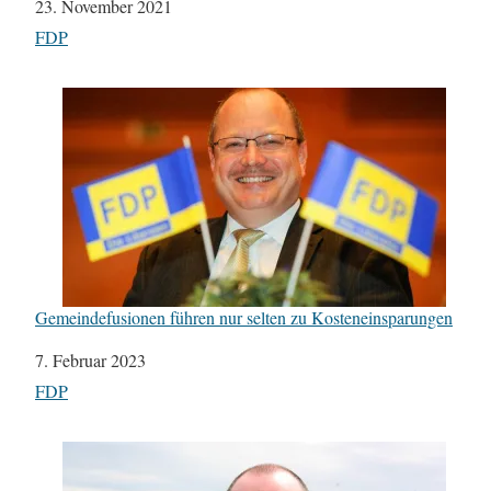
Datum
23. November 2021
In Bezug auf
FDP
Gemeindefusionen führen nur selten zu Kosteneinsparungen
Datum
7. Februar 2023
In Bezug auf
FDP