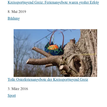
Kreissportjugend Greiz: Ferienangebote waren großer Erfolg
Datum
8. Mai 2019
In Bezug auf
Bildung
Tolle Osterferienangebote der Kreissportjugend Greiz
Datum
3. März 2016
In Bezug auf
Sport