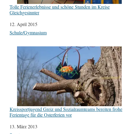
Tolle Ferienerlebnisse und schöne Stunden im Kreise
Gleichgesinnter
Datum
12. April 2015
In Bezug auf
Schule/Gymnasium
Kreissportjugend Greiz und Sozialraumteams bereiten frohe
Ferientage für die Osterferien vor
Datum
13. März 2013