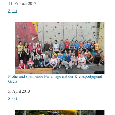
Datum
11. Februar 2017
In Bezug auf
Sport
Frohe und spannende Ferientage mit der Kreissportjugend
Greiz
Datum
5. April 2013
In Bezug auf
Sport