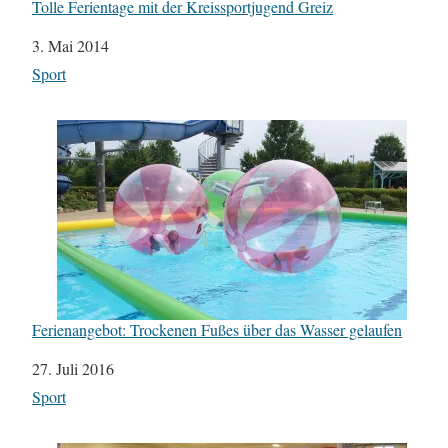
Tolle Ferientage mit der Kreissportjugend Greiz
Datum
3. Mai 2014
In Bezug auf
Sport
Ferienangebot: Trockenen Fußes über das Wasser gelaufen
Datum
27. Juli 2016
In Bezug auf
Sport