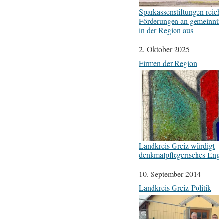
Sparkassenstiftungen reic
Förderungen an gemeinnü
in der Region aus
Datum
2. Oktober 2025
In Bezug auf
Firmen der Region
Landkreis Greiz würdigt
denkmalpflegerisches En
Datum
10. September 2014
In Bezug auf
Landkreis Greiz-Politik