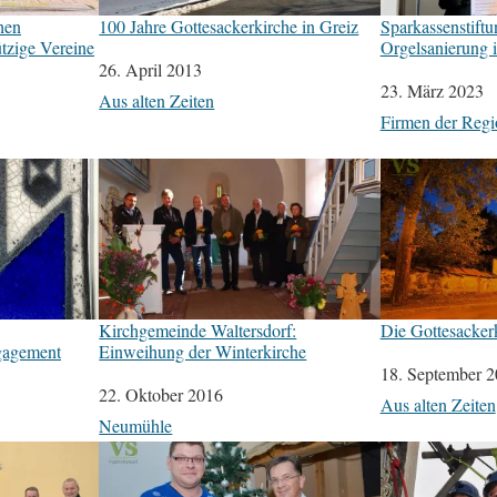
hen
100 Jahre Gottesackerkirche in Greiz
Sparkassenstiftu
tzige Vereine
Orgelsanierung
Datum
26. April 2013
Datum
23. März 2023
In Bezug auf
Aus alten Zeiten
In Bezug auf
Firmen der Regi
Kirchgemeinde Waltersdorf:
Die Gottesacker
gagement
Einweihung der Winterkirche
Datum
18. September 
Datum
22. Oktober 2016
In Bezug auf
Aus alten Zeiten
In Bezug auf
Neumühle