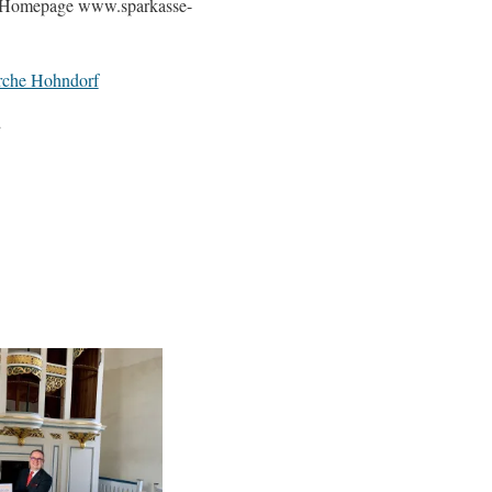
ie Homepage www.sparkasse-
rche Hohndorf
2