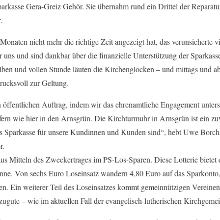
arkasse Gera-Greiz Gehör. Sie übernahm rund ein Drittel der Reparatur
.
Monaten nicht mehr die richtige Zeit angezeigt hat, das verunsicherte 
uns und sind dankbar über die finanzielle Unterstützung der Sparkasse
alben und vollen Stunde läuten die Kirchenglocken – und mittags und 
rucksvoll zur Geltung.
n öffentlichen Auftrag, indem wir das ehrenamtliche Engagement unters
ern wie hier in den Arnsgrün. Die Kirchturmuhr in Arnsgrün ist ein zuve
s Sparkasse für unsere Kundinnen und Kunden sind“, hebt Uwe Borchar
r.
aus Mitteln des Zweckertrages im PS-Los-Sparen. Diese Lotterie bietet
winne. Von sechs Euro Loseinsatz wandern 4,80 Euro auf das Sparkonto
en. Ein weiterer Teil des Loseinsatzes kommt gemeinnützigen Vereine
 zugute – wie im aktuellen Fall der evangelisch-lutherischen Kirchgem