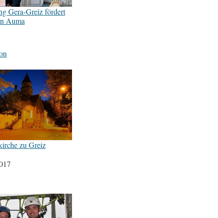
ng Gera-Greiz fördert
 in Auma
on
kirche zu Greiz
2017