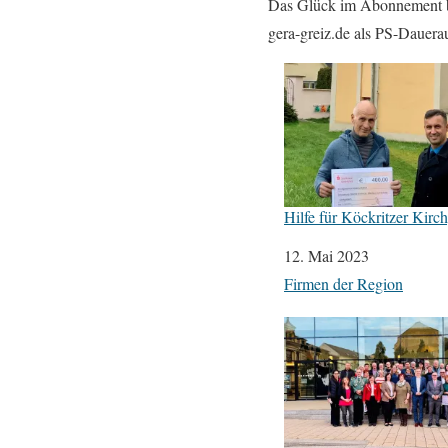
Das Glück im Abonnement bi
gera-greiz.de als PS-Dauerau
Hilfe für Köckritzer Kir
Datum
12. Mai 2023
In Bezug auf
Firmen der Region