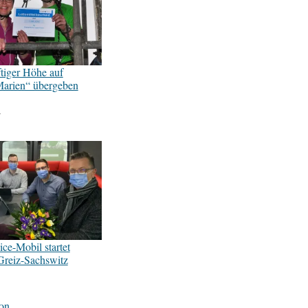
ftiger Höhe auf
Marien“ übergeben
4
ce-Mobil startet
Greiz-Sachswitz
on