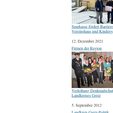
Sparkasse fördert Barrieref
Vereinshaus und Kinderg
Datum
12. Dezember 2021
In Bezug auf
Firmen der Region
Verleihung Denkmalschut
Landkreises Greiz
Datum
5. September 2012
In Bezug auf
Landkreis Greiz-Politik