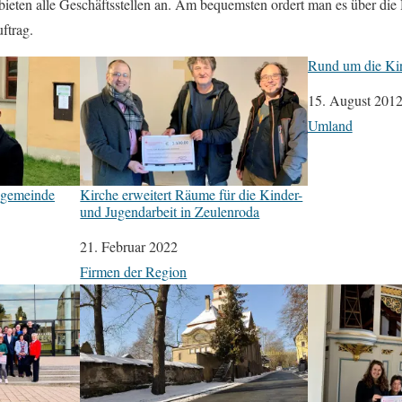
eten alle Geschäftsstellen an. Am bequemsten ordert man es über d
ftrag.
Rund um die Ki
Datum
15. August 201
In Bezug auf
Umland
chgemeinde
Kirche erweitert Räume für die Kinder-
und Jugendarbeit in Zeulenroda
Datum
21. Februar 2022
In Bezug auf
Firmen der Region