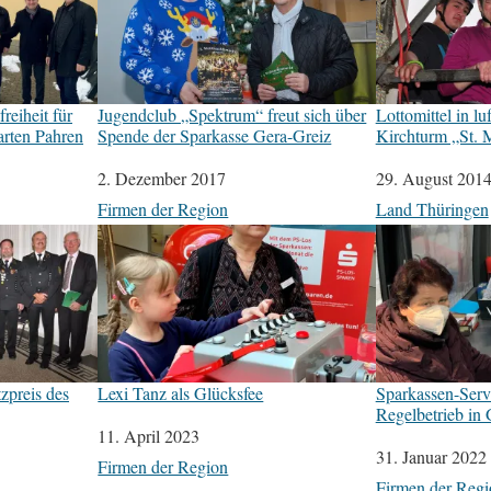
reiheit für
Jugendclub „Spektrum“ freut sich über
Lottomittel in lu
arten Pahren
Spende der Sparkasse Gera-Greiz
Kirchturm „St. 
Datum
2. Dezember 2017
Datum
29. August 201
In Bezug auf
Firmen der Region
In Bezug auf
Land Thüringen
zpreis des
Lexi Tanz als Glücksfee
Sparkassen-Servi
Regelbetrieb in 
Datum
11. April 2023
Datum
31. Januar 2022
In Bezug auf
Firmen der Region
In Bezug auf
Firmen der Regi