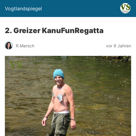
Vogtlandspiegel
2. Greizer KanuFunRegatta
R.Marsch
vor 9 Jahren