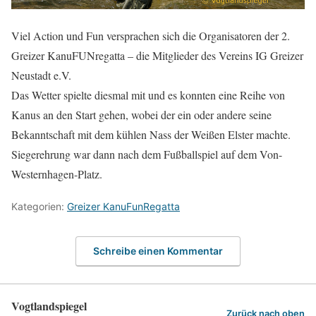
Viel Action und Fun versprachen sich die Organisatoren der 2.
Greizer KanuFUNregatta – die Mitglieder des Vereins IG Greizer
Neustadt e.V.
Das Wetter spielte diesmal mit und es konnten eine Reihe von
Kanus an den Start gehen, wobei der ein oder andere seine
Bekanntschaft mit dem kühlen Nass der Weißen Elster machte.
Siegerehrung war dann nach dem Fußballspiel auf dem Von-
Westernhagen-Platz.
Kategorien:
Greizer KanuFunRegatta
Schreibe einen Kommentar
Vogtlandspiegel
Zurück nach oben