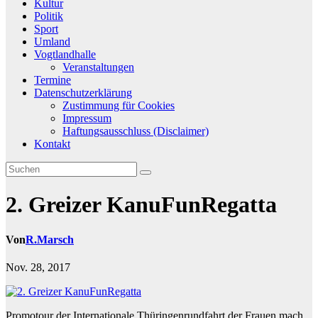
Kultur
Politik
Sport
Umland
Vogtlandhalle
Veranstaltungen
Termine
Datenschutzerklärung
Zustimmung für Cookies
Impressum
Haftungsausschluss (Disclaimer)
Kontakt
2. Greizer KanuFunRegatta
Von
R.Marsch
Nov. 28, 2017
Promotour der Internationale Thüringenrundfahrt der Frauen mach