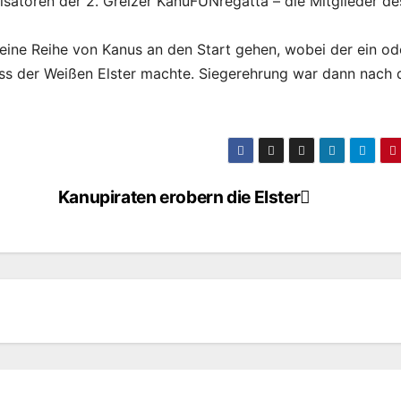
isatoren der 2. Greizer KanuFUNregatta – die Mitglieder de
 eine Reihe von Kanus an den Start gehen, wobei der ein od
ss der Weißen Elster machte. Siegerehrung war dann nach
Kanupiraten erobern die Elster