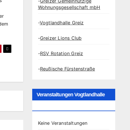
s
-
Greizer Gemeinnützige
Wohnungsgesellschaft mbH
er
-
Vogtlandhalle Greiz
 dem
-
Greizer Lions Club
-
RSV Rotation Greiz
-
Reußische Fürstenstraße
Veranstaltungen Vogtlandhalle
Greiz
Keine Veranstaltungen