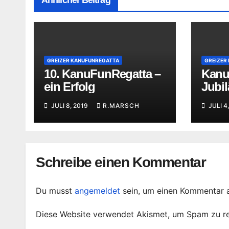
GREIZER KANUFUNREGATTA
GREIZER
10. KanuFunRegatta –
Kanu
ein Erfolg
Jubi
Weiß
JULI 8, 2019
R.MARSCH
JULI 4
Schreibe einen Kommentar
Du musst
angemeldet
sein, um einen Kommentar 
Diese Website verwendet Akismet, um Spam zu r