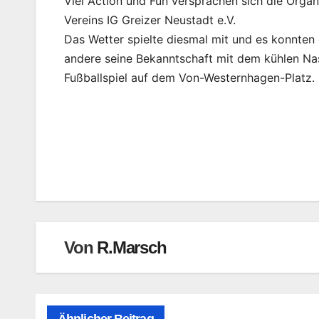
Viel Action und Fun versprachen sich die Organ
Vereins IG Greizer Neustadt e.V.
Das Wetter spielte diesmal mit und es konnten
andere seine Bekanntschaft mit dem kühlen Na
Fußballspiel auf dem Von-Westernhagen-Platz.
Beitragsnavigation
Von
R.Marsch
Ähnlicher Beitrag