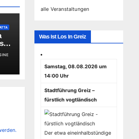
alle Veranstaltungen
ATTA
a
Was Ist Los In Greiz
rs
en
SINE
Samstag, 08.08.2026 um
14:00 Uhr
Stadtführung Greiz –
fürstlich vogtländisch
werden.
Der etwa eineinhalbstündige