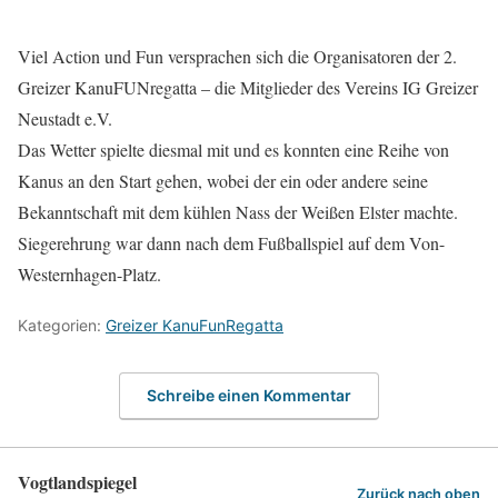
Viel Action und Fun versprachen sich die Organisatoren der 2.
Greizer KanuFUNregatta – die Mitglieder des Vereins IG Greizer
Neustadt e.V.
Das Wetter spielte diesmal mit und es konnten eine Reihe von
Kanus an den Start gehen, wobei der ein oder andere seine
Bekanntschaft mit dem kühlen Nass der Weißen Elster machte.
Siegerehrung war dann nach dem Fußballspiel auf dem Von-
Westernhagen-Platz.
Kategorien:
Greizer KanuFunRegatta
Schreibe einen Kommentar
Vogtlandspiegel
Zurück nach oben