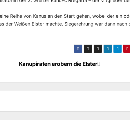
isatoren der 2. Greizer KanuFUNregatta – die Mitglieder de
 eine Reihe von Kanus an den Start gehen, wobei der ein od
ss der Weißen Elster machte. Siegerehrung war dann nach
Kanupiraten erobern die Elster