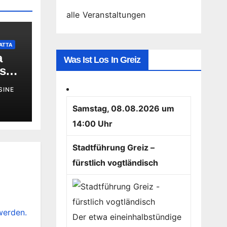
alle Veranstaltungen
ATTA
a
Was Ist Los In Greiz
rs
en
SINE
Samstag, 08.08.2026 um
14:00 Uhr
Stadtführung Greiz –
fürstlich vogtländisch
werden.
Der etwa eineinhalbstündige