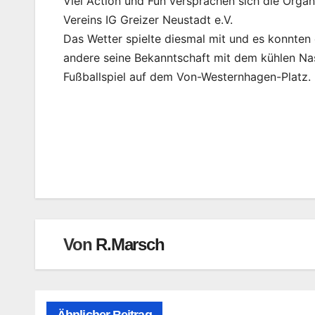
Viel Action und Fun versprachen sich die Organ
Vereins IG Greizer Neustadt e.V.
Das Wetter spielte diesmal mit und es konnten
andere seine Bekanntschaft mit dem kühlen Na
Fußballspiel auf dem Von-Westernhagen-Platz.
Beitragsnavigation
Von
R.Marsch
Ähnlicher Beitrag