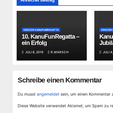
GREIZER KANUFUNREGATTA
GREIZER
10. KanuFunRegatta –
Kanu
ein Erfolg
Jubi
Weiß
JULI 8, 2019
R.MARSCH
JULI 4
Schreibe einen Kommentar
Du musst
angemeldet
sein, um einen Kommentar 
Diese Website verwendet Akismet, um Spam zu r