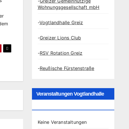
s
-
Greizer Gemeinnützige
Wohnungsgesellschaft mbH
er
-
Vogtlandhalle Greiz
 dem
-
Greizer Lions Club
-
RSV Rotation Greiz
-
Reußische Fürstenstraße
Veranstaltungen Vogtlandhalle
Greiz
Keine Veranstaltungen