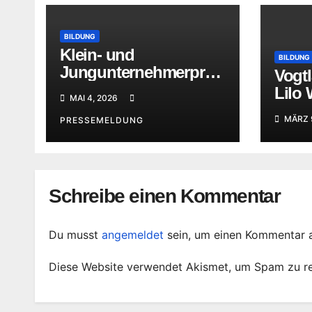
BILDUNG
Klein- und
BILDUNG
Jungunternehmerpreis
Vogtl
gestartet
Lilo
MAI 4, 2026
auf 
MÄRZ 
PRESSEMELDUNG
Schreibe einen Kommentar
Du musst
angemeldet
sein, um einen Kommentar 
Diese Website verwendet Akismet, um Spam zu r