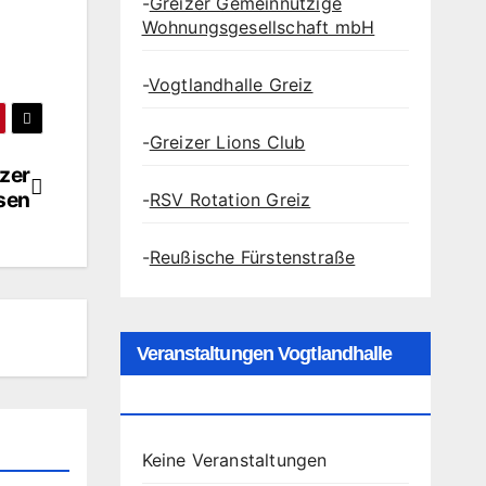
-
Greizer Gemeinnützige
Wohnungsgesellschaft mbH
-
Vogtlandhalle Greiz
-
Greizer Lions Club
izer
isen
-
RSV Rotation Greiz
-
Reußische Fürstenstraße
Veranstaltungen Vogtlandhalle
Greiz
Keine Veranstaltungen