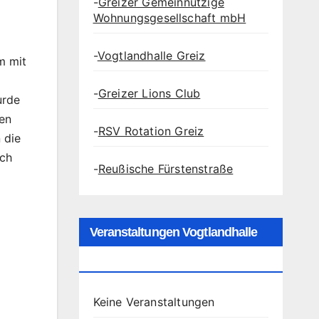
-
Greizer Gemeinnützige
Wohnungsgesellschaft mbH
-
Vogtlandhalle Greiz
m mit
-
Greizer Lions Club
urde
ten
-
RSV Rotation Greiz
 die
sch
-
Reußische Fürstenstraße
Veranstaltungen Vogtlandhalle
Greiz
Keine Veranstaltungen