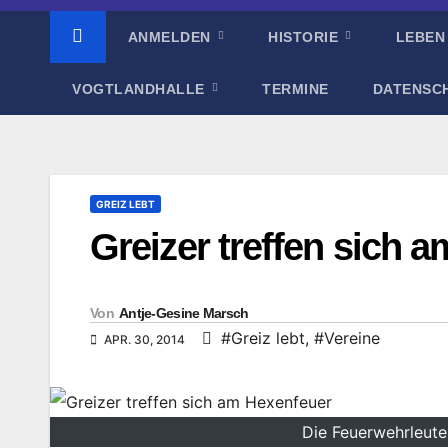
ANMELDEN
HISTORIE
LEBEN
VOGTLANDHALLE
TERMINE
DATENSC
GREIZ LEBT
Greizer treffen sich 
Von
Antje-Gesine Marsch
#Greiz lebt
,
#Vereine
APR. 30, 2014
Die Feuerwehrleute 